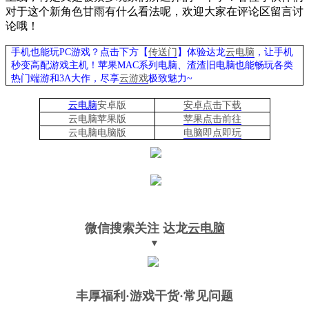
对于这个新角色甘雨有什么看法呢，欢迎大家在评论区留言讨
论哦！
手机也能玩PC游戏？点击下方【
传送门
】
体验
达龙
云电脑
，让手机
秒变高配游戏主机
！苹果
MAC系列电脑、
渣渣旧电脑也能
畅玩各类
热门端游和3A大作，
尽享
云游戏
极致魅力~
云电脑
安卓版
安卓点击下载
云电脑苹果版
苹果点击前往
云电脑
电脑
版
电脑即点即玩
微信搜索关注
达龙
云电脑
▼
丰厚福利
·游戏干货·常见问题