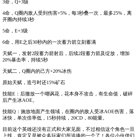
3
命，
Q+3
级
4
命，
Q
圈内敌人受到伤害
+5%
，每
3
秒叠一次，最多
25%
，离
开圈内持续
3
秒
5
命，
E+3
级
6
命，用
E
之后
30
秒内的一次蓄力箭立刻蓄满
天赋一，发射
2
段蓄力箭射后，后续
2
段蓄力箭及绽放，增加
20%
暴击率，持续
5
秒
天赋二，
Q
圈内的己方
+20%
冰伤
原始天赋，造弓时还
15%
矿石
技能
E
：后撤放一个嘲讽花，花本身不攻击，有生命值，破碎
后产生冰
AOE
。
技能
Q
：施放地面产生领域，在圈内的敌人受冰
AOE
伤害，落
冰快，单次倍率低，
15
秒持续，
20CD
，
80
能量。
目前这个英雄还没有正式和大家见面，不过相信这个角色一旦
上线，肯定又是被众多玩家们所追捧的一个了！各位小伙伴们