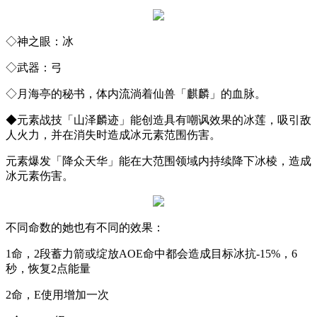
◇神之眼：冰
◇武器：弓
◇月海亭的秘书，体内流淌着仙兽「麒麟」的血脉。
◆元素战技「山泽麟迹」能创造具有嘲讽效果的冰莲，吸引敌
人火力，并在消失时造成冰元素范围伤害。
元素爆发「降众天华」能在大范围领域内持续降下冰棱，造成
冰元素伤害。
不同命数的她也有不同的效果：
1
命，
2
段蓄力箭或绽放
AOE
命中都会造成目标冰抗
-15%
，
6
秒，恢复
2
点能量
2
命，
E
使用增加一次