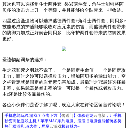
其次也可以选择角斗士两件套
+
磐岩两件套，角斗士能够将阿
贝多的攻击力上升一个等级，并且能够给全队带来一些收益。
四星过度圣遗物可以选择赌徒两件套
+
角斗士两件套，阿贝多
e
技能形成的护盾能够吸收对应元素的伤害，而赌徒两件套带来
的防御力加成正好契合阿贝多，比守护两件套带来的防御效果
更好。
圣遗物副词条的选择：
生之花和死之羽就不说了，一个是固定生命值，一个是固定攻
击力，而时之沙可以选择攻击力，增加阿贝多的输出能力，空
之杯肯定就是固定的岩元素伤害加成，最后理之冠最好选择暴
击率，如果武器是暴击率的话，可以换一个暴伤或者攻击力。
主
c
还是比较依靠暴伤的。
各位小伙伴们是否了解了呢，欢迎大家在评论区留言讨论哦！
手机也能玩PC游戏？点击下方【
传送门
】
体验
达龙
云电脑
，让手机
秒变高配游戏主机
！苹果
MAC系列电脑、
渣渣旧电脑也能
畅玩各类
热门端游和3A大作，
尽享
云游戏
极致魅力~