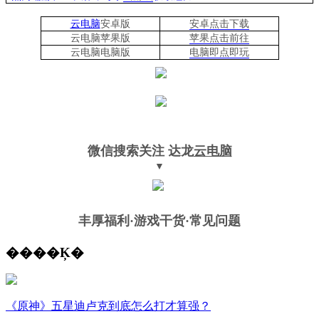
云电脑
安卓版
安卓点击下载
云电脑苹果版
苹果点击前往
云电脑
电脑
版
电脑即点即玩
微信搜索关注
达龙
云电脑
▼
丰厚福利
·游戏干货·常见问题
����Ķ�
《原神》五星迪卢克到底怎么打才算强？