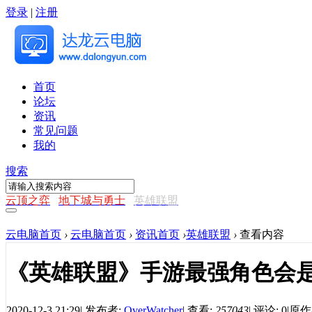
登录
|
注册
首页
论坛
资讯
常见问题
我的
搜索
云顶之弈
地下城与勇士
英雄联盟
云电脑首页
›
云电脑首页
›
资讯首页
›
英雄联盟
›
查看内容
《英雄联盟》手游最强角色会
2020-12-3 21:29
|
发布者:
OverWatcher
|
查看:
257043
|
评论: 0
|
原作