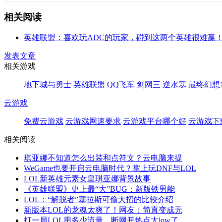
相关阅读
英雄联盟：喜欢玩ADC的玩家，碰到这两个英雄很难赢
发表文章
相关游戏
地下城与勇士
英雄联盟
QQ飞车
剑网三
逆水寒
最终幻想1
云游戏
免费云游戏
云游戏网速要求
云游戏平台哪个好
云游戏下
相关阅读
琪亚娜不知道怎么出装和点符文？云电脑来提
WeGame也要开启云电脑时代？掌上玩DNF与LOL
LOL新英雄元素女皇琪亚娜背景故事
《英雄联盟》史上最“大”BUG：新版铁男能
LOL：“解脱者”塞拉斯可偷大招的比较介绍
新版本LOL的龙魂太爽了！网友：简直变成无
打一局LOL用多少流量，断网开热点太low了