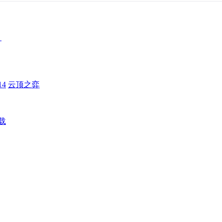
！
4
云顶之弈
载