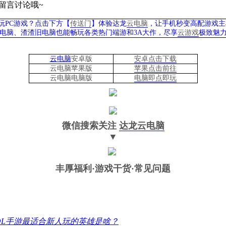
留言讨论哦
~
玩PC游戏？点击下方【
传送门
】
体验
达龙
云电脑
，让手机秒变高配游戏主
列电脑、
渣渣旧电脑也能
畅玩各类热门端游和3A大作，
尽享
云游戏
极致魅力
云电脑
安卓版
安卓点击下载
云电脑苹果版
苹果点击前往
云电脑
电脑
版
电脑即点即玩
微信搜索关注
达龙云电脑
▼
丰厚福利
·游戏干货·常见问题
OL手游最适合新人玩的英雄是啥？