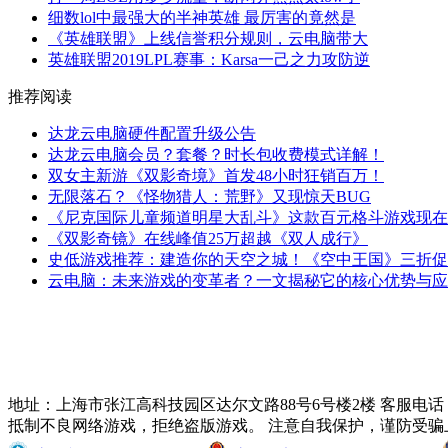
细数lol中最强大的半神英雄 最厉害的竟然是
《英雄联盟》上线信誉积分规则，云电脑带大
英雄联盟2019LPL赛事：Karsa一己之力攻防逆
推荐阅读
达龙云电脑硬件配置升级公告
达龙云电脑会员？套餐？时长包收费模式详解！
双女主新游《双影奇境》首发48小时狂销百万！
无限落石？《怪物猎人：荒野》又现惊天BUG
《尼克国际儿童频道明星大乱斗》这款百元格斗游戏现在
《双影奇镜》在线峰值25万超越《双人成行》
史低游戏推荐：建造你的天空之城！《空中王国》三折促销中
云电脑：未来游戏的变革者？一文揭秘它的核心优势与应用场
地址：上海市张江高科技园区达尔文路88号6号楼2楼 客服电话：021-51
抵制不良网络游戏，拒绝盗版游戏。 注意自我保护，谨防受骗