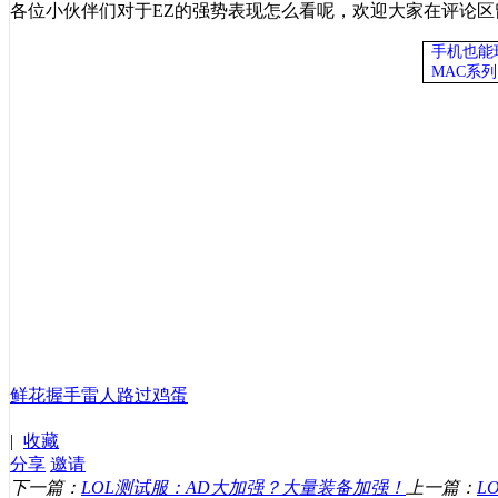
各位小伙伴们对于
EZ
的强势表现怎么看呢，欢迎大家在评论区
手机也能
MAC系
鲜花
握手
雷人
路过
鸡蛋
|
收藏
分享
邀请
下一篇：
LOL测试服：AD大加强？大量装备加强！
上一篇：
L