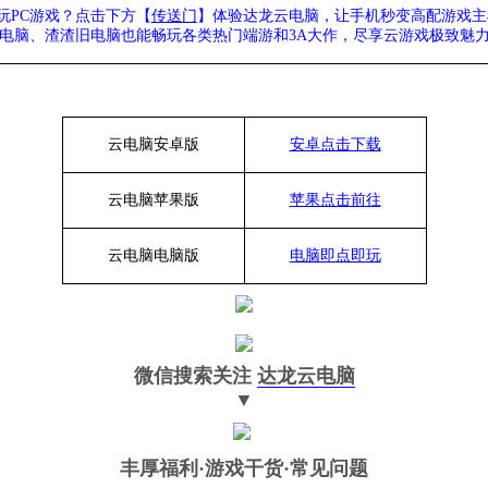
玩PC游戏？点击下方【
传送门
】
体验
达龙云电脑，让手机秒变高配游戏主
列电脑、
渣渣旧电脑也能
畅玩各类热门端游和3A大作，
尽享
云游戏极致魅力
云电脑安卓版
安卓点击下载
云电脑苹果版
苹果点击前往
云电脑
电脑
版
电脑即点即玩
微信搜索关注
达龙云电脑
▼
丰厚福利
·游戏干货·常见问题