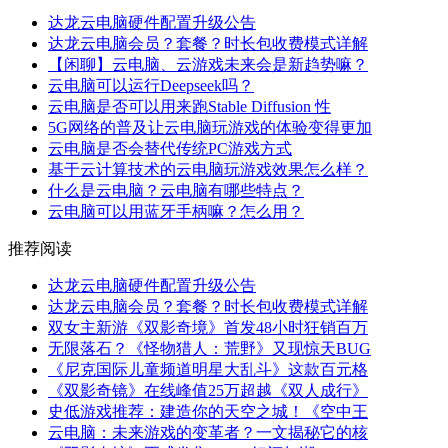
达龙云电脑硬件配置升级公告
达龙云电脑会员？套餐？时长包收费模式详解
【闲聊】云电脑、云游戏未来会是新趋势嘛？
云电脑可以运行Deepseek吗？
云电脑是否可以用来跑Stable Diffusion 性
5G网络的普及让云电脑玩游戏的体验变得更加
云电脑是否会替代传统PC游戏方式
基于云计算技术的云电脑玩游戏效果怎么样？
什么是云电脑？云电脑有哪些特点？
云电脑可以用蓝牙手柄嘛？怎么用？
推荐阅读
达龙云电脑硬件配置升级公告
达龙云电脑会员？套餐？时长包收费模式详解
双女主新游《双影奇境》首发48小时狂销百万
无限落石？《怪物猎人：荒野》又现惊天BUG
《尼克国际儿童频道明星大乱斗》这款百元格
《双影奇镜》在线峰值25万超越《双人成行》
史低游戏推荐：建造你的天空之城！《空中王
云电脑：未来游戏的变革者？一文揭秘它的核