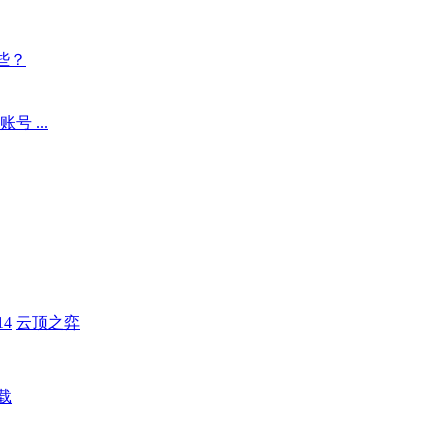
些？
 ...
4
云顶之弈
载