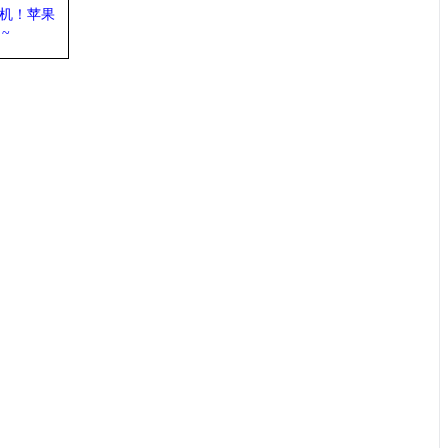
机
！苹果
~