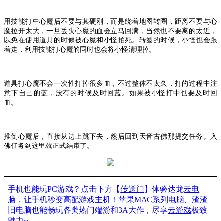
用技能打中心魔后不要与其硬刚，而是绕着地图转圈，距离不要与心
魔拉开太大，一旦丢失心魔的血会立马回满，当然也不要离的太近，
以免在使用道具的时候被心魔和小怪拍死。转圈的时候，小怪也会跟
着走，利用技能打心魔的同时也会将小怪清理掉。
道具打心魔不会一次性打掉很多血，不过整体不太久，打的过程中注
意下自己的蓝，没有的时候及时回蓝。如果被小怪打中也要及时回
血。
推倒心魔后，直接从边上跳下去，然后回到天音古佛那提交任务。入
佛任务到这里就正式结束了。
手机也能玩PC游戏？点击下方【
传送门
】
体验
达龙
云电
脑
，让手机秒变高配游戏主机
！苹果
MAC系列电脑、
渣渣
旧电脑也能
畅玩各类热门端游和3A大作，
尽享
云游戏
极致
魅力~