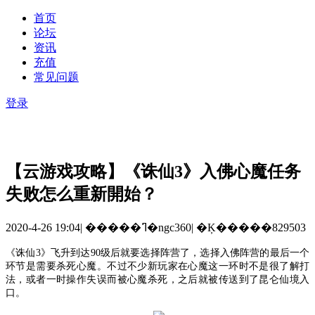
首页
论坛
资讯
充值
常见问题
登录
【云游戏攻略】《诛仙3》入佛心魔任务
失败怎么重新開始？
2020-4-26 19:04
|
�����ߣ�ngc360
|
�Ķ�����829503
《诛仙
3》飞升到达90级后就要选择阵营了，选择入佛阵营的最后一个
环节是需要杀死心魔。不过不少新玩家在心魔这一环时不是很了解打
法，或者一时操作失误而被心魔杀死，之后就被传送到了昆仑仙境入
口。