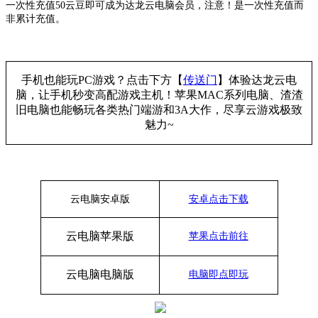
一次性充值
50云豆即可成为达龙云电脑会员，注意！是一次性充值而
非累计充值。
手机也能玩PC游戏？点击下方【
传送门
】
体验
达龙云电
脑，让手机秒变高配游戏主机
！苹果
MAC系列电脑、
渣渣
旧电脑也能
畅玩各类热门端游和3A大作，
尽享
云游戏极致
魅力~
云电脑安卓版
安卓点击下载
云电脑苹果版
苹果点击前往
云电脑
电脑
版
电脑即点即玩