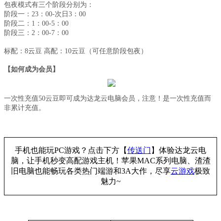
包夜模式有三个阶段分别为：
阶段一：
23：00-次日3：00
阶段二：
1：00-5：00
阶段三：
2：00-7：00
标配：
8云豆 高配：10云豆（可任意阶段包夜）
【如何成为会员】
一次性充值
50云豆即可成为达龙云电脑会员，注意！是一次性充值而
非累计充值。
手机也能玩PC游戏？点击下方【
传送门
】
体验
达龙云电
脑，让手机秒变高配游戏主机
！苹果
MAC系列电脑、
渣渣
旧电脑也能
畅玩各类热门端游和3A大作，
尽享
云游戏
极致
魅力~