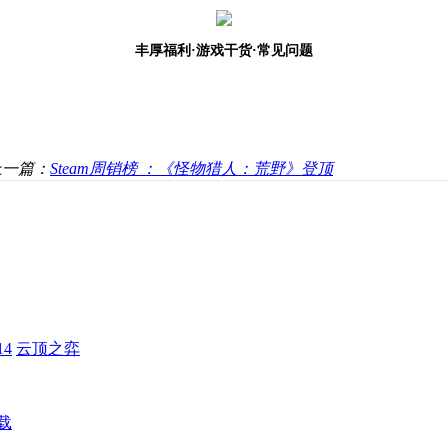
丰厚福利
·游戏干货·常见问题
上一篇：
Steam周销榜 ：《怪物猎人：荒野》登顶
4
云顶之弈
载