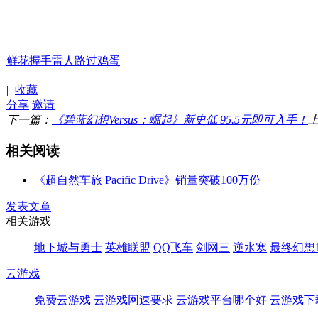
鲜花
握手
雷人
路过
鸡蛋
|
收藏
分享
邀请
下一篇：
《碧蓝幻想Versus：崛起》新史低 95.5元即可入手！
相关阅读
《超自然车旅 Pacific Drive》销量突破100万份
发表文章
相关游戏
地下城与勇士
英雄联盟
QQ飞车
剑网三
逆水寒
最终幻想1
云游戏
免费云游戏
云游戏网速要求
云游戏平台哪个好
云游戏下