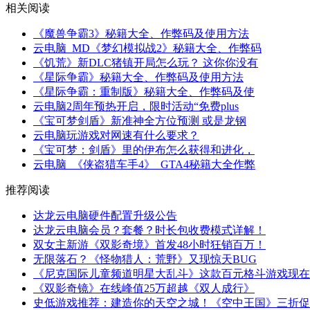
相关阅读
《魔兽争霸3》秘籍大全、作弊码及使用方法
云电脑_MD《梦幻模拟战2》秘籍大全、作弊码
《饥荒》新DLC猪镇开局怎么玩？ 这你你没有
《星际争霸》秘籍大全、作弊码及使用方法
《星际争霸：重制版》秘籍大全、作弊码及使
云电脑2周年预热开启，限时活动“免费plus
《宝可梦剑盾》新准神全方位预测 或是龙钢
云电脑玩游戏对网速有什么要求？
《宝可梦：剑盾》里的伊布怎么获得和进化，
云电脑_《侠盗猎车手4》_GTA4秘籍大全作弊
推荐阅读
达龙云电脑硬件配置升级公告
达龙云电脑会员？套餐？时长包收费模式详解！
双女主新游《双影奇境》首发48小时狂销百万！
无限落石？《怪物猎人：荒野》又现惊天BUG
《尼克国际儿童频道明星大乱斗》这款百元格斗游戏现在
《双影奇镜》在线峰值25万超越《双人成行》
史低游戏推荐：建造你的天空之城！《空中王国》三折促销中