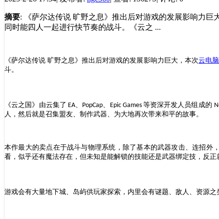
摘要
: 《萨尔达传说 旷野之息》推出后对游戏的发展影响力
同时能四人一起进行快节奏的战斗。《云之 ...
《萨尔达传说
旷野之息》推出后对游戏的发展影响力巨大，
本次
云电
斗。
《
云之国
》由云集了
、
、
等资深开发人员组成的
EA
PopCap
Epic Games
N
人，然后就是召集盟友、制作武器、为大地再次带来和平
的
故事。
本作最大的卖点在于战斗与物理系统，除了基本的武器攻击、连招外
看，
似乎
还
有魔法存在，但未知是能解锁的技能还是武器绑定技，反正
游戏会有大量地下城、岛屿供玩家探索，内里会有谜题、敌人、资源之