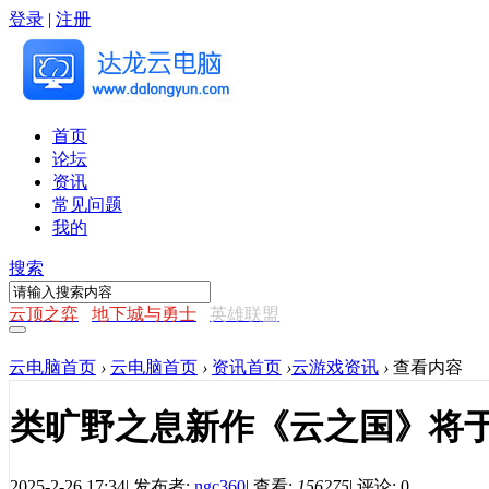
登录
|
注册
首页
论坛
资讯
常见问题
我的
搜索
云顶之弈
地下城与勇士
英雄联盟
云电脑首页
›
云电脑首页
›
资讯首页
›
云游戏资讯
›
查看内容
类旷野之息新作《云之国》将于
2025-2-26 17:34
|
发布者:
ngc360
|
查看:
156275
|
评论: 0