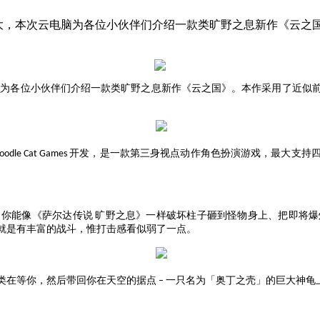
巨大，本次云电脑为各位小伙伴们介绍一款类旷野之息新作《云
脑
为各位小伙伴们介绍一款类
旷野之息
新作
《
云之国
》
。本作
采用了近似
开发，是一款第三身视点动作角色扮演游戏，最大
支持
oodle Cat Games
，你能像《萨尔达传说
旷野之息》
一样
破坏柱子砸到怪物身上、把即将爆
就是有丰富的战斗，惟打击感看似弱了一点。
类在等你，然后带回你在天空的据点
一只名为「奥丁之壳」的巨大神龟
–