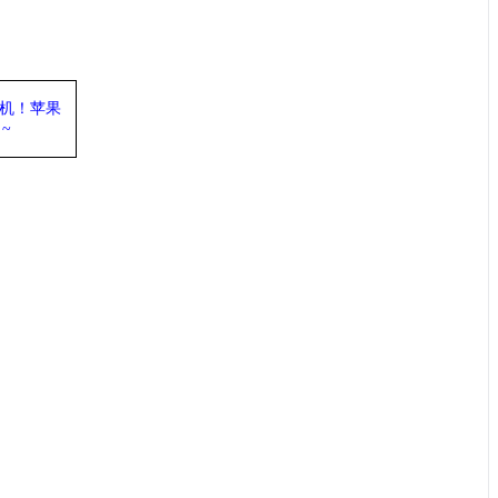
机
！苹果
力
~