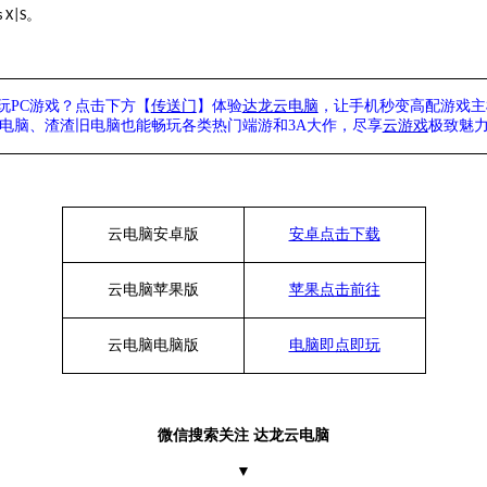
。
s X|S
玩
PC游戏？点击下方【
传送门
】
体验
达龙云电脑
，让手机秒变高配游戏主
列电脑、
渣渣旧电脑也能
畅玩各类热门端游和
3A大作，
尽享
云游戏
极致魅
云电脑安卓版
安卓点击下载
云电脑苹果版
苹果点击前往
云电脑
电脑
版
电脑即点即玩
微信搜索关注
达龙云电脑
▼