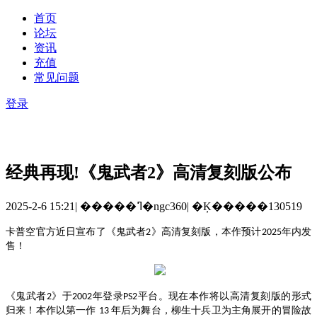
首页
论坛
资讯
充值
常见问题
登录
经典再现!《鬼武者2》高清复刻版公布
2025-2-6 15:21
|
�����ߣ�ngc360
|
�Ķ�����130519
卡普空官方近日宣布了《鬼武者
》高清复刻版，本作预计
年内发
2
2025
售！
《鬼武者
》于
年登录
平台。现在本作将以高清复刻版的形式
2
2002
PS2
归来！本作以第一作
年后为舞台，柳生十兵卫为主角展开的冒险故
13