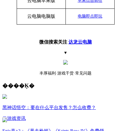
云电脑苹果版
苹果点击前往
云电脑
电脑
版
电脑即点即玩
微信搜索关注
达龙云电脑
▼
丰厚福利
·游戏干货·常见问题
����Ķ�
黑神话悟空：要在什么平台发售？怎么收费？
云游戏资讯
Epic喜+2：《暴走枪姬》《Saints Row IV》免费领