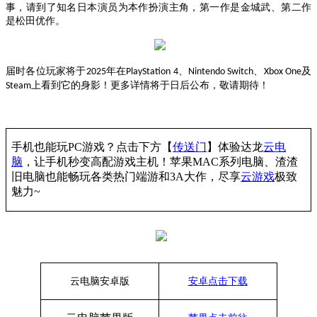
事，请到了知名日本演员为本作扮演主角，第一作是金城武、第二作
是松田优作。
届时各位玩家将于
年在
、
、
及
2025
PlayStation 4
Nintendo Switch
Xbox One
上看到它的身影！更多详情将于日后公布，敬请期待！
Steam
手机也能玩
PC游戏？点击下方【
传送门
】
体验
达龙
云电
脑
，让手机秒变高配游戏主机
！苹果
MAC系列电脑、
渣渣
旧电脑也能
畅玩各类热门端游和
3A大作，
尽享
云游戏
极致
魅力
~
云电脑安卓版
安卓点击下载