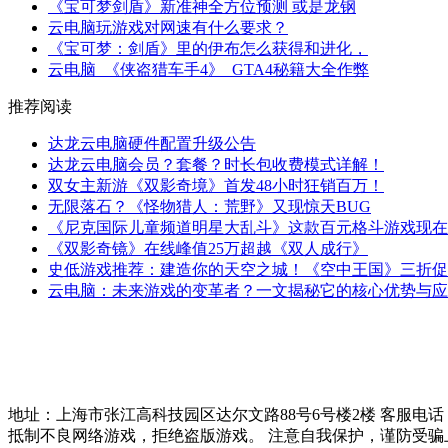
《宝可梦剑盾》新准神全方位预测 或是龙钢
云电脑玩游戏对网速有什么要求？
《宝可梦：剑盾》里的伊布怎么获得和进化，
云电脑_《侠盗猎车手4》_GTA4秘籍大全作弊
推荐阅读
达龙云电脑硬件配置升级公告
达龙云电脑会员？套餐？时长包收费模式详解！
双女主新游《双影奇境》首发48小时狂销百万！
无限落石？《怪物猎人：荒野》又现惊天BUG
《尼克国际儿童频道明星大乱斗》这款百元格斗游戏现在
《双影奇镜》在线峰值25万超越《双人成行》
史低游戏推荐：建造你的天空之城！《空中王国》三折促销中
云电脑：未来游戏的变革者？一文揭秘它的核心优势与应用场
地址：上海市张江高科技园区达尔文路88号6号楼2楼 客服电话：021-51
抵制不良网络游戏，拒绝盗版游戏。 注意自我保护，谨防受骗