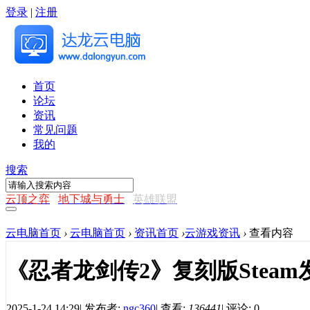
登录
|
注册
首页
论坛
资讯
常见问题
我的
搜索
云顶之弈
地下城与勇士
英雄联盟
云电脑首页
›
云电脑首页
›
资讯首页
›
云游戏资讯
›
查看内容
《忍者龙剑传2》复刻版Steam
2025-1-24 14:29
|
发布者:
ngc360
|
查看:
136441
|
评论: 0