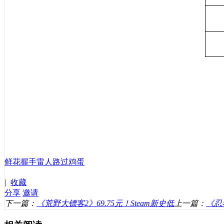
鲜花
握手
雷人
路过
鸡蛋
|
收藏
分享
邀请
下一篇：
《荒野大镖客2》69.75元！Steam新史低
上一篇：
《忍