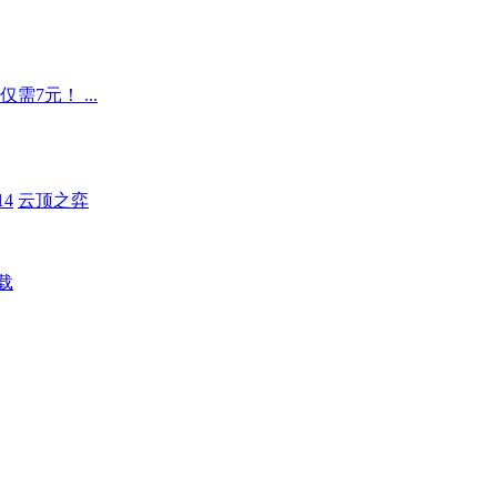
7元！ ...
4
云顶之弈
载