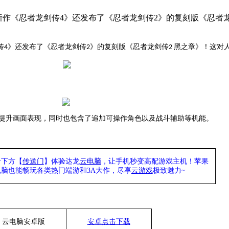
最新作《忍者龙剑传4》还发布了《忍者龙剑传2》的复刻版《忍者
传
》还发布了《忍者龙剑传
》的复刻版《忍者龙剑传
黑之章》！这对
4
2
2
。
提升画面表现，同时也包含了追加可操作角色以及战斗辅助等机能。
击下方【
传送门
】
体验
达龙
云电脑
，让手机秒变高配游戏主机
！苹果
电脑也能
畅玩各类热门端游和
3A大作，
尽享
云游戏
极致魅力
~
云电脑安卓版
安卓点击下载