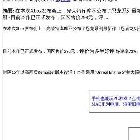
摘要
: 在本次Xbox发布会上，光荣特库摩不公布了忍龙系列
呀~目前本作已正式发布，国区售价298元，评 ...
在本次
发布会上，
光荣特库摩
不公布了忍龙系列最新作《忍者龙剑
Xbox
评价为多半好评,
目前本作已正式发布，国区售价
元，
好评率
298
73%
时隔
年以高画质
版本復活！
本作采用“
并大幅
15
Remaster
Unreal Engine 5"
手机也能玩
PC游戏？点
MAC系列电脑、
渣渣旧