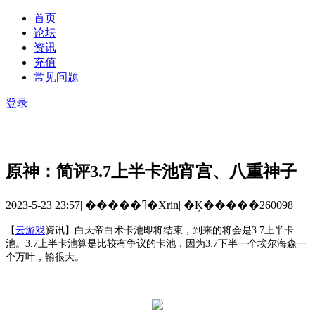
首页
论坛
资讯
充值
常见问题
登录
原神：简评3.7上半卡池宵宫、八重神子
2023-5-23 23:57
|
�����ߣ�Xrin
|
�Ķ�����260098
【
云游戏
资讯
】
白天帝白术卡池即将结束，到来的将会是
3.7上半卡
池。3.7上半卡池算是比较有争议的卡池，因为3.7下半一个埃尔海森一
个万叶，输很大。