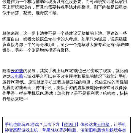
候是作为一个核心辅助出现所以有点没必要。而可莉说实话老玩家用
不上新玩家没有，而且也需要特殊手法才能叠满。剩下的都是四星类
似于丽莎、凝光、鹿野院平藏。
总体来说，这一期卡池并不是一个很建议无脑抽的卡池。更建议一些
练度自由，或者比较摸鱼
xp抽卡的人考虑。如果只为强度，说实话建
议直接考虑下半的海哥和万叶。至少一个是草系大爹专武还有5暴击88
爆伤，另外一个则是增伤拐还有聚怪。
随着
云游戏
的发展，其实手机上玩
PC游戏也已经变成了现实，就比如
达龙
云电脑
云游戏平台可以在不改变硬件和系统的情况下就能让手机
运行
PC游戏。原理就是手机远程连接云端的电脑，凭借云端的高性能
配置将游戏画面回传到手机，类似手游的虚拟按键操作模式可以像操
作手游一样在手机玩PC游戏！怎么样？是不是福利呢？哈哈哈，快快
行动起来吧~~
手机也能玩
PC游戏？点击下方【
传送门
】
体验
达龙
云电脑
，让手机
秒变高配游戏主机
！苹果
MAC系列电脑、
渣渣旧电脑也能
畅玩各类