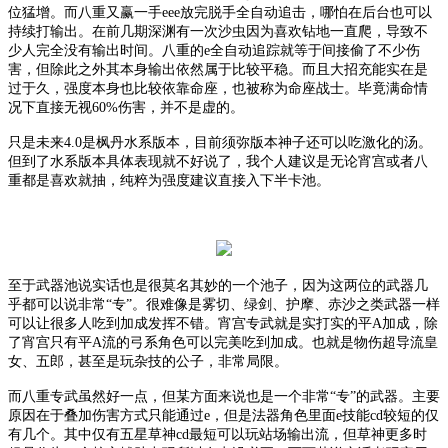
位猛增。而八重又赢一手
eee放完脱手全自动追击，哪怕在后台也可以
持续打输出。在前几期深渊有一次沙虫因为喜欢钻地一直爬，导致不
少人完全没有输出时间。八重的e全自动追踪就等于间接偷了不少伤
害，但除此之外其本身输出依然属于比较平稳。而且大招充能实在是
过于久，强度本身也比较依靠命座，也被称为命座战士。毕竟满命情
况下直接无视60%伤害，并不是虚的。
只是未来
4.0是枫丹水系版本，目前须弥版本神子还可以吃激化的汤。
但到了水系版本具体表现就不好说了，我个人建议是无论宵宫或者八
重都是喜欢就抽，纯粹为强度建议直接入下半卡池。
至于武器池说实话也是很莫名其妙的一个池子，因为这两位的武器几
乎都可以说非常
“专”。很难像是雾切、绿剑、护摩、赤沙之类武器一样
可以让很多人吃到加成发挥不错。宵宫专武就是实打实的平A加成，除
了宵宫只有平A流的弓系角色可以完美吃到加成。也就是物伤超导流皇
女、五郎，甚至是玩杂技的公子，非常局限。
而八重专武虽然好一点，但某方面来说也是一个非常
“专”的武器。主要
原因在于叠加伤害方式只能通过e，但是法器角色里面e技能cd较短的仅
有几个。其中仅有五星草神cd最短可以玩站场输出流，但草神更多时