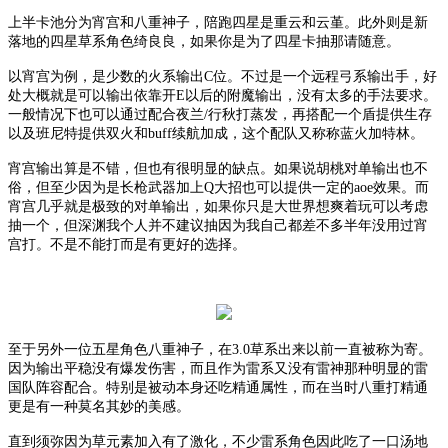
上半卡池分为宵宫和八重神子，陪跑四星是重云和云堇。此外则是新
落地的四星草系角色绮良良，如果你是为了四星卡抽那请随意。
以宵宫为例，是少数的火系输出
C位。不过是一个远程弓系输出手，好
处大概就是可以输出依靠开E以后的附魔输出，没有太多的手法要求。
一般情况下也可以通过配合夜兰/行秋打蒸发，再搭配一个盾提供生存
以及班尼特提供双火和buff续航加成，这个配队又称称蓝火加特林。
宵宫输出算是不错，但也有很明显的缺点。如果说胡桃对单输出也不
俗，但至少因为是长枪武器加上
Q大招也可以提供一定的aoe效果。而
宵宫几乎就是极致的对单输出，如果你只是大世界想爽着玩可以考虑
抽一个，但深渊我个人并不建议抽因为我自己都差不多半年没用过宵
宫打。不是不能打而是有更好的选择。
至于另外一位五星角色八重神子，在
3.0草系出来以前一直被称为寄。
因为输出平稳没有爆发伤害，而且作为雷系又没有雷神那种明显的雷
国队阵容配合。特别是被动本身还吃精通属性，而在当时八重打精通
更是有一种莫名其妙的美感。
直到须弥因为草元素加入有了激化，不少雷系角色因此吃了一口汤地