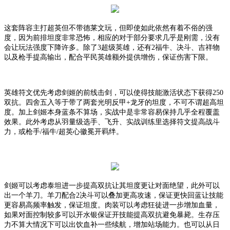
这套阵容主打超英但不带德莱文玩，但即使如此依然有着不俗的强
度，因为前排坦度非常恐怖，相应的对于部分要求几乎是刚需，没有
会让玩法强度下降许多。除了
3超级英雄，还有2福牛、决斗、吉祥物
以及枪手提高输出，配合平民英雄额外提供增伤，保证伤害下限。
英雄符文优先考虑剑姬的前线击剑，可以使得技能激活状态下获得
250
双抗。四舍五入等于带了两套光明反甲+龙牙的坦度，不可不谓超高坦
度。加上剑姬本身蓝条不算场，实战中是非常容易保持几乎全程覆盖
效果。此外考虑从羽量级选手、飞升、实战训练里选择符文提高战斗
力，或枪手/福牛/超英心徽冕开羁绊。
剑姬可以考虑泰坦进一步提高双抗让其坦度更让对面绝望，此外可以
出一个羊刀。羊刀配合
2决斗可以叠加更高攻速，保证更快回蓝让技能
更容易高频率触发，保证坦度。肉装可以考虑狂徒进一步增加血量，
如果对面控制较多可以开水银保证开技能提高双抗避免暴毙。生存压
力不算大情况下可以出饮血补一些续航，增加站场能力。也可以从日