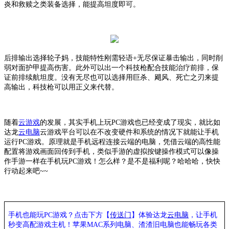
炎和救赎之类装备选择，能提高坦度即可。
后排输出选择轮子妈，技能特性刚需轻语
+无尽保证暴击输出，同时削
弱对面护甲提高伤害。此外可以出一个科技枪配合技能治疗前排，保
证前排续航坦度。没有无尽也可以选择用巨杀、飓风、死亡之刃来提
高输出，科技枪可以用正义来代替。
随着
云游戏
的发展，其实手机上玩
PC游戏也已经变成了现实，就比如
达龙
云电脑
云游戏平台可以在不改变硬件和系统的情况下就能让手机
运行
PC游戏。原理就是手机远程连接云端的电脑，凭借云端的高性能
配置将游戏画面回传到手机，类似手游的虚拟按键操作模式可以像操
作手游一样在手机玩PC游戏！怎么样？是不是福利呢？哈哈哈，快快
行动起来吧~~
手机也能玩
PC游戏？点击下方【
传送门
】
体验
达龙
云电脑
，让手机
秒变高配游戏主机
！苹果
MAC系列电脑、
渣渣旧电脑也能
畅玩各类