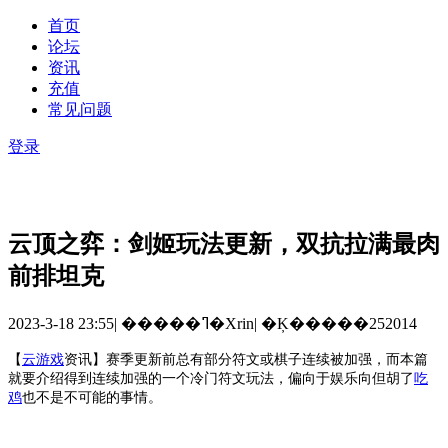
首页
论坛
资讯
充值
常见问题
登录
云顶之弈：剑姬玩法更新，双抗拉满最肉
前排坦克
2023-3-18 23:55
|
�����ߣ�Xrin
|
�Ķ�����252014
【
云游戏
资讯
】
赛季更新前总有部分符文或棋子连续被加强，而本篇
就要介绍得到连续加强的一个冷门符文玩法，偏向于娱乐向但胡了
吃
鸡
也不是不可能的事情。