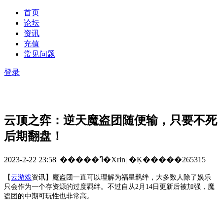
首页
论坛
资讯
充值
常见问题
登录
云顶之弈：逆天魔盗团随便输，只要不死
后期翻盘！
2023-2-22 23:58
|
�����ߣ�Xrin
|
�Ķ�����265315
【
云游戏
资讯
】
魔盗团一直可以理解为福星羁绊，大多数人除了娱乐
只会作为一个存资源的过度羁绊。不过自从
2月14日更新后被加强，魔
盗团的中期可玩性也非常高。