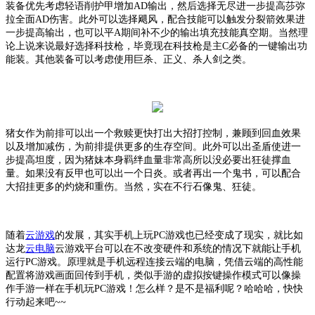
装备优先考虑轻语削护甲增加
AD输出，然后选择无尽进一步提高莎弥
拉全面AD伤害。此外可以选择飓风，配合技能可以触发分裂箭效果进
一步提高输出，也可以平A期间补不少的输出填充技能真空期。当然理
论上说来说最好选择科技枪，毕竟现在科技枪是主C必备的一键输出功
能装。其他装备可以考虑使用巨杀、正义、杀人剑之类。
猪女作为前排可以出一个救赎更快打出大招打控制，兼顾到回血效果
以及增加减伤，为前排提供更多的生存空间。此外可以出圣盾使进一
步提高坦度，因为猪妹本身羁绊血量非常高所以没必要出狂徒撑血
量。如果没有反甲也可以出一个日炎。或者再出一个鬼书，可以配合
大招挂更多的灼烧和重伤。当然，实在不行石像鬼、狂徒。
随着
云游戏
的发展，其实手机上玩
PC游戏也已经变成了现实，就比如
达龙
云电脑
云游戏平台可以在不改变硬件和系统的情况下就能让手机
运行
PC游戏。原理就是手机远程连接云端的电脑，凭借云端的高性能
配置将游戏画面回传到手机，类似手游的虚拟按键操作模式可以像操
作手游一样在手机玩PC游戏！怎么样？是不是福利呢？哈哈哈，快快
行动起来吧~~