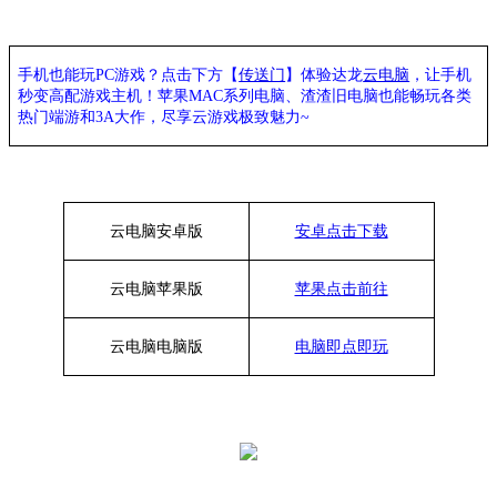
手机也能玩
PC游戏？点击下方【
传送门
】
体验
达龙
云电脑
，让手机
秒变高配游戏主机
！苹果
MAC系列电脑、
渣渣旧电脑也能
畅玩各类
热门端游和
3A大作，
尽享
云游戏极致魅力
~
云电脑安卓版
安卓点击下载
云电脑苹果版
苹果点击前往
云电脑
电脑
版
电脑即点即玩