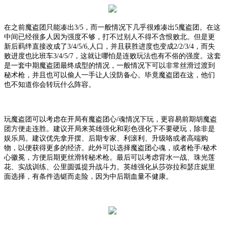
在之前魔盗团只能凑出
3/5，而一般情况下几乎很难凑出5魔盗团。在这
中间已经很多人因为强度不够，打不过别人不得不含恨败北。但是更
新后羁绊直接改成了3/4/5/6,人口，并且获胜进度也变成2/2/3/4，而失
败进度也比班车3/4/5/7，这就让哪怕是连败玩法也有不俗的强度。这套
是一套中期魔盗团最终成型的情况，一般情况下可以非常丝滑过渡到
秘术枪，并且也可以偷人一手让人没防备心。毕竟魔盗团在这，他们
也不知道你会转玩什么阵容。
玩魔盗团可以考虑在开局有魔盗团心
/魂情况下玩，更容易前期胡魔盗
团方便走连胜。建议开局来英雄强化和彩色强化下不要硬玩，除非是
娱乐局。建议优先拿开摆、后期专家、利滚利、升级咯或者高端购
物，以便获得更多的经济。此外可以选择魔盗团心魂，或者枪手/秘术
心徽冕，方便后期更丝滑转秘术枪。最后可以考虑背水一战、珠光莲
花、实战训练、公里圆弧提升战斗力。英雄强化从莎弥拉和瑟庄妮里
面选择，有条件选铤而走险，因为中后期血量不健康。