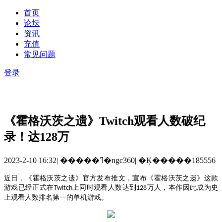
首页
论坛
资讯
充值
常见问题
登录
《霍格沃茨之遗》Twitch观看人数破纪
录！达128万
2023-2-10 16:32
|
�����ߣ�ngc360
|
�Ķ�����185556
近日，
《霍格沃茨之遗》官方发布推文，宣布《霍格沃茨之遗》这款
游戏已经正式在
上同时观看人数达到
万人，
本作因此
成为史
Twitch
128
上观看人数排名第一的单机游戏。