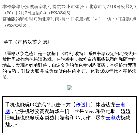
本作豪华版预购玩家将可提前
小时体验：北京时间
月
日凌晨
点
72
2
8
2
（
）
月
日凌晨
点（
）；
PC
| 2
7
0
PS5/XSX|S
普通版的解锁时间为北京时间
月
日凌晨
点（
）
月
日凌晨
点
2
11
2
PC
| 2
10
0
（
）。
PS5/XSX|S
《霍格沃茨之遗》
关于
《霍格沃茨之遗》是一款基于《哈利
·波特》系列书籍设定的沉浸式开
放世界动作角色扮演游戏。在旅程中，你将造访那些熟悉的和陌生的
地点，发现奇妙的野兽，自定义你的角色并制造魔药，掌握施放咒语
的技巧，升级天赋并成为你所向往的巫师。体验
年代的霍格沃
1800
茨。
手机也能玩
PC游戏？点击下方【
传送门
】
体验
达龙
云电
脑
，让手机秒变高配游戏主机
！苹果
MAC系列电脑、
渣渣
旧电脑也能
畅玩各类热门端游和
3A大作，
尽享
云游戏
极致
魅力
~