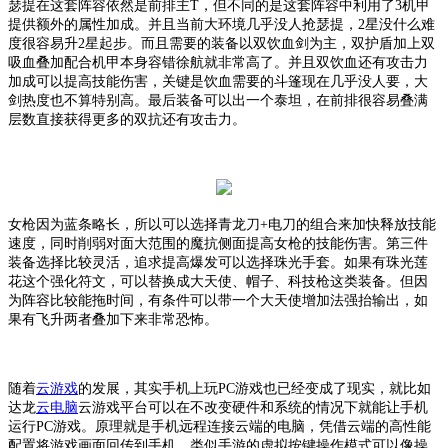
瑟提在这套阵容依然是前排主
T，但不同的是这套阵容中利用了3机甲
提供额外的属性加成。并且当前大环境几乎没人抢瑟提，2星没什么难
度很容易升2星起步。而且需要的装备以双饮血剑为主，双护盾加上双
吸血叠加配合机甲本身容错徐航就非常高了。并且双饮血还有攻击力
加成可以提高技能伤害，关键是饮血需要的斗篷现在几乎没人要，大
剑热度也不算特别高。最后装备可以出一个泰坦，在前排很容易叠满
层数直接获得更多的双抗还有攻击力。
女枪因为蓝条略长，所以可以选择青龙刀
+电刀的组合来加快释放技能
速度，同时削弱对面大范围的魔抗侧面提高女枪的技能伤害。第三件
装备选择比较灵活，追求提高爆发可以选择珠光手套。如果有珠光莲
花这个强化符文，可以替换成大天使、帽子、科技枪这类装备。但因
为阵容比较能拖时间，有条件可以带一个大天使增加法强抬输出，如
果有飞升两者叠加下来非常恐怖。
随着
云游戏
的发展，其实手机上玩
PC游戏也已经变成了现实，就比如
达龙
云电脑
云游戏平台可以在不改变硬件和系统的情况下就能让手机
运行
PC游戏。原理就是手机远程连接云端的电脑，凭借云端的高性能
配置将游戏画面回传到手机，类似手游的虚拟按键操作模式可以像操