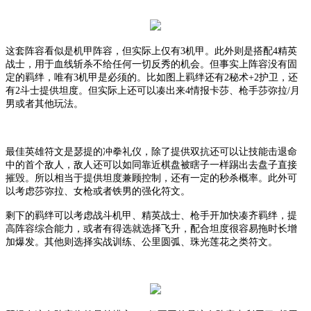
这套阵容看似是机甲阵容，但实际上仅有
3机甲。此外则是搭配4精英
战士，用于血线斩杀不给任何一切反秀的机会。但事实上阵容没有固
定的羁绊，唯有3机甲是必须的。比如图上羁绊还有2秘术+2护卫，还
有2斗士提供坦度。但实际上还可以凑出来4情报卡莎、枪手莎弥拉/月
男或者其他玩法。
最佳英雄符文是瑟提的冲拳礼仪，除了提供双抗还可以让技能击退命
中的首个敌人，敌人还可以如同靠近棋盘被瞎子一样踢出去盘子直接
摧毁。所以相当于提供坦度兼顾控制，还有一定的秒杀概率。此外可
以考虑莎弥拉、女枪或者铁男的强化符文。
剩下的羁绊可以考虑战斗机甲、精英战士、枪手开加快凑齐羁绊，提
高阵容综合能力，或者有得选就选择飞升，配合坦度很容易拖时长增
加爆发。其他则选择实战训练、公里圆弧、珠光莲花之类符文。