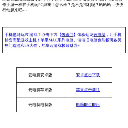
作手游一样在手机玩PC游戏！怎么样？是不是福利呢？哈哈哈，快快
行动起来吧~~
手机也能玩
PC游戏？点击下方【
传送门
】
体验
达龙
云电脑
，让手机
秒变高配游戏主机
！苹果
MAC系列电脑、
渣渣旧电脑也能
畅玩各类
热门端游和
3A大作，
尽享
云游戏极致魅力
~
云电脑安卓版
安卓点击下载
云电脑苹果版
苹果点击前往
云电脑
电脑
版
电脑即点即玩