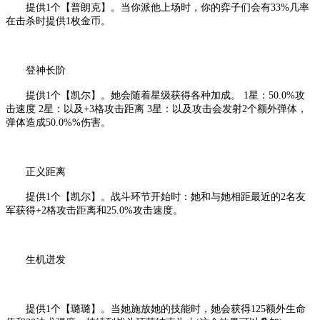
提供
1个【普朗克】。当你派他上场时，你的弈子们会有33%几率
在击杀时提供1枚金币。
登神长阶
提供
1个【凯尔】。她会随着星级获得各种加成。 1星：50.0%攻
击速度 2星：以及+3格攻击距离 3星：以及攻击会发射2个额外弹体，
弹体造成50.0%%伤害。
正义距离
提供
1个【凯尔】。战斗环节开始时：她和与她相距最近的2名友
军获得+2格攻击距离和25.0%攻击速度。
生机迸发
提供
1个【璐璐】。当她施放她的技能时，她会获得125额外生命