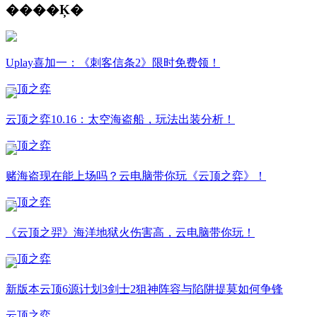
����Ķ�
Uplay喜加一：《刺客信条2》限时免费领！
云顶之弈
云顶之弈10.16：太空海盗船，玩法出装分析！
云顶之弈
赌海盗现在能上场吗？云电脑带你玩《云顶之弈》！
云顶之弈
《云顶之羿》海洋地狱火伤害高，云电脑带你玩！
云顶之弈
新版本云顶6源计划3剑士2狙神阵容与陷阱提莫如何争锋
云顶之弈