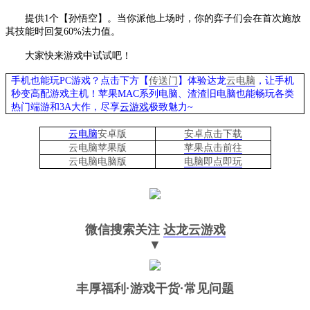
提供
1个【孙悟空】。当你派他上场时，你的弈子们会在首次施放
其技能时回复60%法力值。
大家快来游戏中试试吧！
手机也能玩
PC游戏？点击下方【
传送门
】
体验
达龙
云电脑
，让手机
秒变高配游戏主机
！苹果
MAC系列电脑、
渣渣旧电脑也能
畅玩各类
热门端游和
3A大作，
尽享
云游戏
极致魅力
~
云电脑
安卓版
安卓点击下载
云电脑苹果版
苹果点击前往
云电脑
电脑
版
电脑即点即玩
微信搜索关注
达龙云游戏
▼
丰厚福利
·游戏干货·常见问题