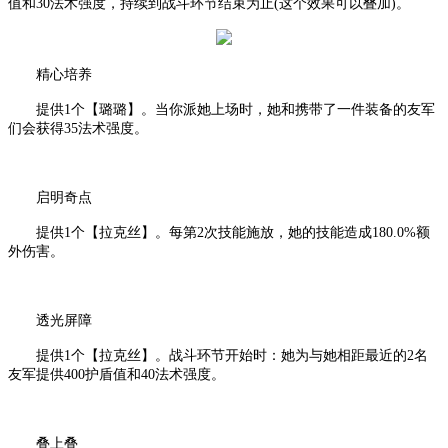
值和30法术强度，持续到战斗环节结束为止(这个效果可以叠加)。
精心培养
提供
1个【璐璐】。当你派她上场时，她和携带了一件装备的友军
们会获得35法术强度。
启明奇点
提供
1个【拉克丝】。每第2次技能施放，她的技能造成180.0%额
外伤害。
透光屏障
提供
1个【拉克丝】。战斗环节开始时：她为与她相距最近的2名
友军提供400护盾值和40法术强度。
叠上叠