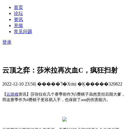
首页
论坛
资讯
充值
常见问题
登录
云顶之弈：莎米拉再次血C，疯狂扫射
2022-12-10 23:56
|
�����ߣ�Xrin
|
�Ķ�����320822
【
云游戏
资讯
】
莎弥拉在几个赛季前作为
5费棋子虽然贵但后期大爹，
而这赛季作为4费棋子更容易入手，也保留了aoe的伤害能力。