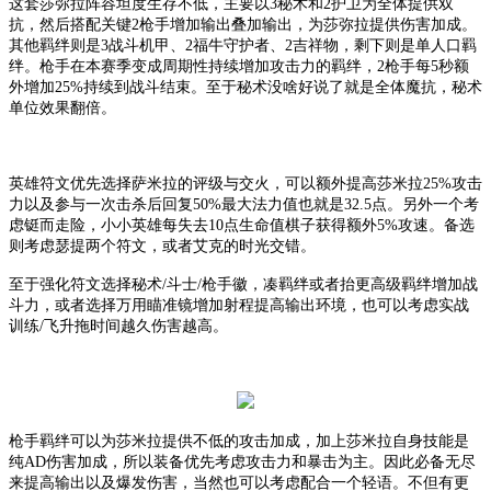
这套莎弥拉阵容坦度生存不低，主要以
3秘术和2护卫为全体提供双
抗，然后搭配关键2枪手增加输出叠加输出，为莎弥拉提供伤害加成。
其他羁绊则是3战斗机甲、2福牛守护者、2吉祥物，剩下则是单人口羁
绊。枪手在本赛季变成周期性持续增加攻击力的羁绊，2枪手每5秒额
外增加25%持续到战斗结束。至于秘术没啥好说了就是全体魔抗，秘术
单位效果翻倍。
英雄符文优先选择萨米拉的评级与交火，可以额外提高莎米拉
25%攻击
力以及参与一次击杀后回复50%最大法力值也就是32.5点。另外一个考
虑铤而走险，小小英雄每失去10点生命值棋子获得额外5%攻速。备选
则考虑瑟提两个符文，或者艾克的时光交错。
至于强化符文选择秘术
/斗士/枪手徽，凑羁绊或者抬更高级羁绊增加战
斗力，或者选择万用瞄准镜增加射程提高输出环境，也可以考虑实战
训练/飞升拖时间越久伤害越高。
枪手羁绊可以为莎米拉提供不低的攻击加成，加上莎米拉自身技能是
纯
AD伤害加成，所以装备优先考虑攻击力和暴击为主。因此必备无尽
来提高输出以及爆发伤害，当然也可以考虑配合一个轻语。不但有更