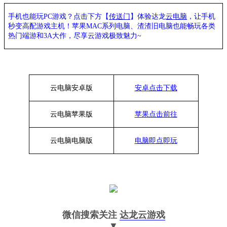
手机也能玩
PC游戏？点击下方【
传送门
】
体验
达龙
云电脑
，让手机
秒变高配游戏主机
！苹果
MAC系列电脑、
渣渣旧电脑也能
畅玩各类
热门端游和
3A大作，
尽享
云游戏极致魅力
~
云电脑安卓版
安卓点击下载
云电脑苹果版
苹果点击前往
云电脑
电脑
版
电脑即点即玩
微信搜索关注
达龙云游戏
▼