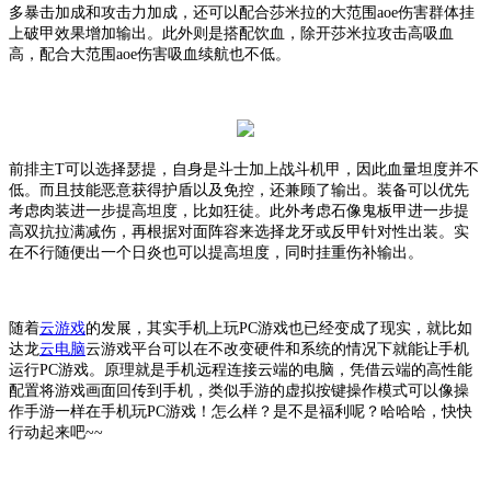
多暴击加成和攻击力加成，还可以配合莎米拉的大范围aoe伤害群体挂
上破甲效果增加输出。此外则是搭配饮血，除开莎米拉攻击高吸血
高，配合大范围aoe伤害吸血续航也不低。
前排主
T可以选择瑟提，自身是斗士加上战斗机甲，因此血量坦度并不
低。而且技能恶意获得护盾以及免控，还兼顾了输出。装备可以优先
考虑肉装进一步提高坦度，比如狂徒。此外考虑石像鬼板甲进一步提
高双抗拉满减伤，再根据对面阵容来选择龙牙或反甲针对性出装。实
在不行随便出一个日炎也可以提高坦度，同时挂重伤补输出。
随着
云游戏
的发展，其实手机上玩
PC游戏也已经变成了现实，就比如
达龙
云电脑
云游戏平台可以在不改变硬件和系统的情况下就能让手机
运行
PC游戏。原理就是手机远程连接云端的电脑，凭借云端的高性能
配置将游戏画面回传到手机，类似手游的虚拟按键操作模式可以像操
作手游一样在手机玩PC游戏！怎么样？是不是福利呢？哈哈哈，快快
行动起来吧~~