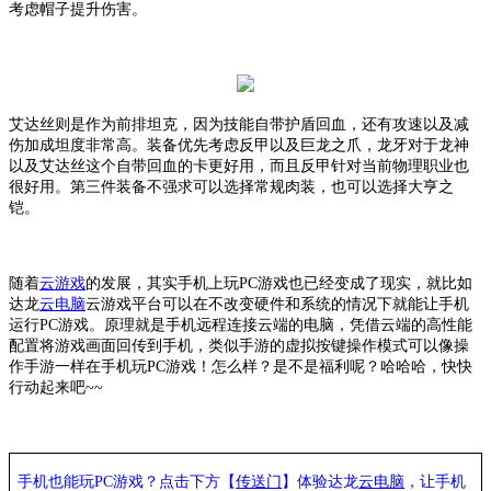
考虑帽子提升伤害。
艾达丝则是作为前排坦克，因为技能自带护盾回血，还有攻速以及减
伤加成坦度非常高。装备优先考虑反甲以及巨龙之爪，龙牙对于龙神
以及艾达丝这个自带回血的卡更好用，而且反甲针对当前物理职业也
很好用。第三件装备不强求可以选择常规肉装，也可以选择大亨之
铠。
随着
云游戏
的发展，其实手机上玩
PC游戏也已经变成了现实，就比如
达龙
云电脑
云游戏平台可以在不改变硬件和系统的情况下就能让手机
运行
PC游戏。原理就是手机远程连接云端的电脑，凭借云端的高性能
配置将游戏画面回传到手机，类似手游的虚拟按键操作模式可以像操
作手游一样在手机玩PC游戏！怎么样？是不是福利呢？哈哈哈，快快
行动起来吧~~
手机也能玩
PC游戏？点击下方【
传送门
】
体验
达龙
云电脑
，让手机