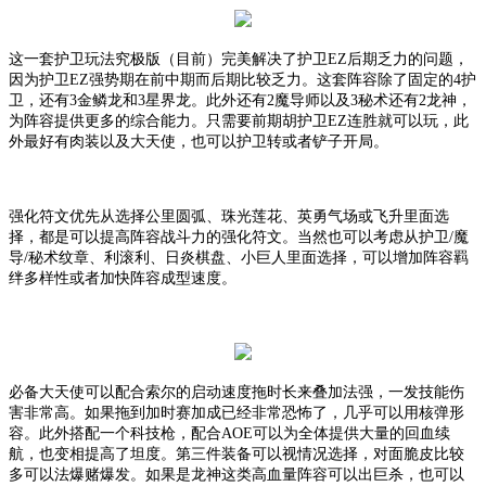
这一套护卫玩法究极版（目前）完美解决了护卫
EZ后期乏力的问题，
因为护卫EZ强势期在前中期而后期比较乏力。这套阵容除了固定的4护
卫，还有3金鳞龙和3星界龙。此外还有2魔导师以及3秘术还有2龙神，
为阵容提供更多的综合能力。只需要前期胡护卫EZ连胜就可以玩，此
外最好有肉装以及大天使，也可以护卫转或者铲子开局。
强化符文优先从选择公里圆弧、珠光莲花、英勇气场或飞升里面选
择，都是可以提高阵容战斗力的强化符文。当然也可以考虑从护卫
/魔
导/秘术纹章、利滚利、日炎棋盘、小巨人里面选择，可以增加阵容羁
绊多样性或者加快阵容成型速度。
必备大天使可以配合索尔的启动速度拖时长来叠加法强，一发技能伤
害非常高。如果拖到加时赛加成已经非常恐怖了，几乎可以用核弹形
容。此外搭配一个科技枪，配合
AOE可以为全体提供大量的回血续
航，也变相提高了坦度。第三件装备可以视情况选择，对面脆皮比较
多可以法爆赌爆发。如果是龙神这类高血量阵容可以出巨杀，也可以