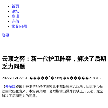
首页
论坛
资讯
充值
常见问题
登录
云顶之弈：新一代护卫阵容，解决了后期
乏力问题
2022-11-8 22:31
|
�����ߣ�Xrin
|
�Ķ�����218315
【
云游戏
资讯
】
护卫搭配任何阵容几乎都是铁王八玩法，因此不少玩
法因此衍生出来。本篇要介绍一套后期输出爆炸的铁王八玩法，完全
解决了后期乏力的问题。