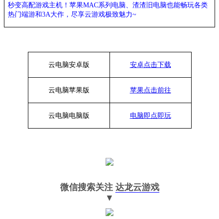
秒变高配游戏主机
！苹果
MAC系列电脑、
渣渣旧电脑也能
畅玩各类
热门端游和
3A大作，
尽享
云游戏极致魅力
~
云电脑安卓版
安卓点击下载
云电脑苹果版
苹果点击前往
云电脑
电脑
版
电脑即点即玩
微信搜索关注
达龙云游戏
▼