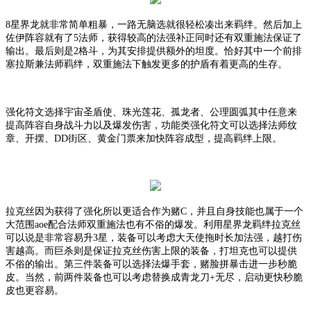
8星界龙就非常简单粗暴，一路无脑选就很轻松凑出来羁绊。然后加上
佐伊阵容就有了5法师，获得较高的法强补正同时还有双重施法保证了
输出。最后则是2格斗，为其安排提供额外的坦度。恰好其中一个前排
塞拉斯兼法师羁绊，双重施法下触发更多的护盾有着更高的生存。
强化符文选择宇宙圣盾使、珠光莲花、孤龙者、公理圆弧其中任意来
提高阵容自身战斗力以及爆发伤害，功能类强化符文可以选择法师纹
章、开摆、
DD街区、黄金门票来加快阵容成型，提高羁绊上限。
拉克丝因为获得了强化所以更适合作为赌
C，并且自身技能也属于一个
大范围aoe配合法师双重施法也有不俗的爆发。利用星界龙羁绊拉克丝
可以说是非常容易升3星，装备可以考虑大天使拖时长加法强，越打伤
害越高。而巨杀则是保证拉克丝伤害上限的装备，打坦克也可以提供
不俗的输出。第三件装备可以选择法爆手套，赌脸拼暴击进一步秒脆
皮。当然，前两件装备也可以考虑替换成青龙刀+无尽，启动更快秒脆
皮也更容易。