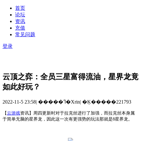
首页
论坛
资讯
充值
常见问题
登录
云顶之弈：全员三星富得流油，星界龙竟
如此好玩？
2022-11-5 23:58
|
�����ߣ�Xrin
|
�Ķ�����221793
【
云游戏
资讯
】
周四更新时对于拉克丝进行了加强，而拉克丝本身属
于简单无脑的星界龙，因此这一次有更强势的玩法那就是
8星界龙。