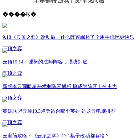
丰厚福利
·游戏干货·常见问题
����Ķ�
9.18《云顶之弈》改动后，什么阵容崛起了？用手机玩更快乐
云顶之弈
云顶10.14：强势的法师阵容，强势到底！
云顶之弈
新版本云顶暗星秘术刺阵容解析 慎成为阵容上分主力
云顶之弈
英雄联盟云顶10.3卢登适合哪个英雄 达龙云电脑推荐
云顶之弈
云电脑攻略：《云顶之弈》13.1棋子改动都有啥？