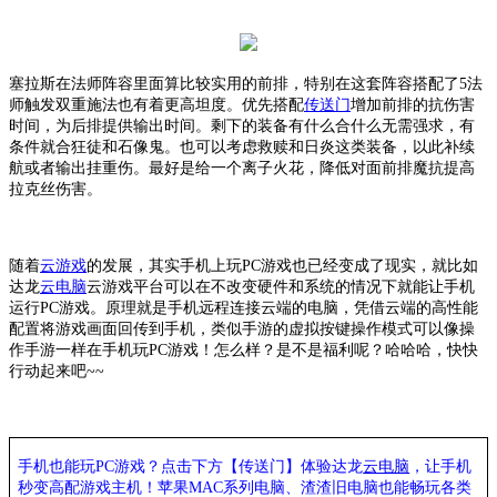
塞拉斯
在法师阵容里面算
比较实用的前排，
特别
在这套阵容搭配了
5
法
师触发双重施法也有着更高坦度。优先搭配
传送门
增加前排的抗伤害
时间，为后排提供输出时间。剩下的装备有什么合什么无需强求，有
条件就合狂徒和石像鬼。也可以考虑救赎和日炎这类装备，以此补续
航或者输出挂重伤。
最好是给一个离子火花，降低对面前排魔抗提高
拉克丝伤害。
随着
云游戏
的发展，其实手机上玩
PC游戏也已经变成了现实，就比如
达龙
云电脑
云游戏平台可以在不改变硬件和系统的情况下就能让手机
运行
PC游戏。原理就是手机远程连接云端的电脑，凭借云端的高性能
配置将游戏画面回传到手机，类似手游的虚拟按键操作模式可以像操
作手游一样在手机玩PC游戏！怎么样？是不是福利呢？哈哈哈，快快
行动起来吧~~
手机也能玩
PC游戏？点击下方【传送门】
体验
达龙
云电脑
，让手机
秒变高配游戏主机
！苹果
MAC系列电脑、
渣渣旧电脑也能
畅玩各类