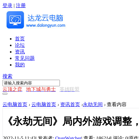
登录
|
注册
首页
论坛
资讯
常见问题
我的
搜索
云顶之弈
地下城与勇士
英雄联盟
云电脑首页
›
云电脑首页
›
资讯首页
›
永劫无间
›
查看内容
《永劫无间》局内外游戏调整，
2022-11-5 11:43
|
发布者:
OverWatcher
|
查看:
186214
|
评论: 0
|
原作