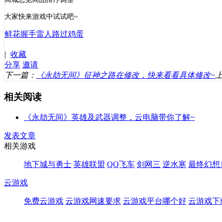
大家快来游戏中试试吧
~
鲜花
握手
雷人
路过
鸡蛋
|
收藏
分享
邀请
下一篇：
《永劫无间》征神之路在修改，快来看看具体修改~
相关阅读
《永劫无间》英雄及武器调整，云电脑带你了解~
发表文章
相关游戏
地下城与勇士
英雄联盟
QQ飞车
剑网三
逆水寒
最终幻想1
云游戏
免费云游戏
云游戏网速要求
云游戏平台哪个好
云游戏下