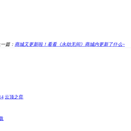
上一篇：
商城又更新啦！看看《永劫无间》商城内更新了什么~
4
云顶之弈
载