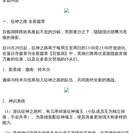
全新内容
一、征神之路
全新篇章
百炼洞阵阵妖风卷起不息的沙砾，而那黄沙之下，隐隐现出猎鹰与苍
狼的身影。
自
10月28日起，征神之路将于每周五至周日的13:00至23:00开放游玩。
在落日寺篇章与全新篇章【百炼洞】中，英雄们将再次直面隐族首领
万象的化身，以及众多首次登场的仆从们。
1、新英雄：迦南、特木尔
迦南与特木尔也将加入征神之路的队伍，共同面对全新的挑战。
2、神识系统
（
1）游玩征神之路时，有几率掉落征神魂玉（小队成员互为独立掉
落，不会共享）。为英雄装配征神魂玉，使其具备更加强大和多样的
能力。