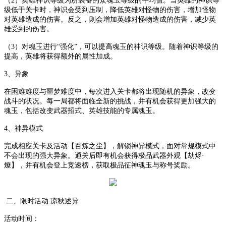
（
2）英雄神识等级为所装备的众魂玉等级的平均值。当英雄的神识等
级低于关卡时，神识会受到压制，降低英雄对怪物的伤害，增加怪物
对英雄造成的伤害。反之，则会增加英雄对怪物造成的伤害，减少英
雄受到的伤害。
（
3）对魂玉进行“强化”，可以提高魂玉的神识等级。随着神识等级的
提高，英雄将获得额外的属性加成。
3、异象
在困难难度与噩梦难度中，每次进入关卡都将出现随机的异象，改变
战斗的状况。每一局都将面临全新的挑战，并有机会获得更加强大的
魂玉，包括改变武器招式、英雄技能的专属魂玉。
4、神异模式
完成相应关卡及活动【百炼之尘】，解锁神异模式，面对常规模式中
不会出现的强大异象。通关后即有机会获得极品武器外观【劫烬
·
燎】，并有机会登上竞速榜，获取极品征神魂玉与称号奖励。
二、限时活动
凉秋述异
活动时间：