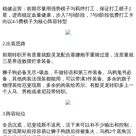
稳健运营：前期尽量用强势棋子与羁绊打工，保证打工棋子
2
星，进而稳定血量健康，步入
7
与
8
阶段，
7
与
8
阶段低费打工卡
向以
4-5
费棋子为核心阵容转型
2.
出装思路
前期转职开有质量就黯灵龙配合塞娜炮手重骑过渡，没质量就
三星界连败摆烂拿装备。
狮子狗必备无尽
+
吸血，不做轻语和第三件装备。乌鸦鬼书必
备，其他肉装法强装都能用，可以带满
3
件装备。多余的旗子
物理装给厄斐琉斯，多余的肉装给芮尔。有黯灵龙转职多上一
个人马、男枪或者尼菈带转职。
3.
阵容站位
全员沉底，厄斐琉斯不送死，活下来可以补不少输出和控制，
厄斐琉斯站前排容易让狮子狗跳后排被集火，乌鸦
2
个底角沉