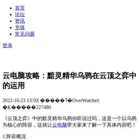
首页
论坛
资讯
充值
常见问题
登录
云电脑攻略：黯灵精华乌鸦在云顶之弈中
的运用
2022-10-23 13:50
|
�����ߣ�OverWatcher
|
�Ķ�����227480
《云顶之弈》中的黯灵精华乌鸦你听说过吗，这是一个以乌鸦
为核心的阵容，这就让
云电脑
带大家来了解一下具体内容吧！
1.
阵容概况