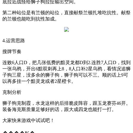
底拉近战怪给狮子狗拉扯输出空间。
第二种站位是有兰顿的站位，直接献祭兰顿扎堆吃抗性。献祭
的兰顿也能吃到抗性加成。
4.
运营思路
搜牌节奏
连败
6
人口
D
，把几张低费的黯灵龙都
D
到
2.
连胜
7
人口
D
，找到
一张乌鸦，开出
6
黯双刺再上
8
，
8
人口补
2
星乌鸦，看情况追狮
子狗三星，没多余的狮子狗，狮子狗可以不三。顺的话上
9
可
以再多挂一个黯灵龙或者
2
星橙卡。
克制分析
狮子狗克制霞，水龙这样的后排脆皮阵容，跟玉龙赛芬
46
开。
装备海克斯质量足够好的话，跟大成四龙也能打一打。
大家快来游戏中试试吧！