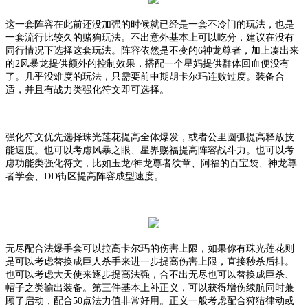
这一套阵容在此前还没加强的时候就已经是一套不冷门的玩法，也是
一套流行比较久的赌狗玩法。不出意外基本上可以吃分，建议在没有
同行情况下选择这套玩法。阵容依然是不变的
6神龙尊者，加上凑出来
的2风暴龙提供额外的控制效果，搭配一个星妈提供群体回血便没有
了。几乎没难度的玩法，只需要前中期胡卡尔玛连败过度。装备合
适，并且有战力类强化符文即可选择。
强化符文优先选择珠光莲花提高全体爆发，或者公里圆弧提高释放技
能速度。也可以考虑风暴之眼、星界赐福提高阵容战斗力。也可以考
虑功能类强化符文，比如玉龙
/神龙尊者纹章、阿福的百宝袋、神龙尊
者学会、DD街区提高阵容成型速度。
无尽
配合法爆手套可以拉高卡尔玛的伤害上限，如果你有珠光莲花则
是可以考虑替换成巨人杀手来进一步提高伤害上限，
直接秒杀后排。
也可以考虑大天使来逐步提高法强
，
合不出无尽也可以替换成巨杀、
帽子之类输出装备。第三件基本上补正义，可以获得增伤续航同时兼
顾了启动，配合
50点法力值非常好用。正义一般考虑配合狩猎律动或