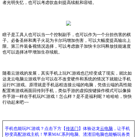
者光明失忆，也可以考虑饮血剑提高续航和容错。
瞎子是工具人也可以当一个控制副手，
也可以作为一个分担伤害的棋
子。必备圣杯和离子火花为卡尔玛增加伤害，可以大幅度提高输出上
限。第三件装备视情况选择，可以考虑旗子加快卡尔玛释放技能速度
也可以选择冰甲增加生存续航。
随着
云游戏
的发展，其实手机上玩
PC游戏也已经变成了现实，就比如
达龙
云电脑
云游戏平台可以在不改变硬件和系统的情况下就能让手机
运行
PC游戏。原理就是手机远程连接云端的电脑，凭借云端的高性能
配置将游戏画面回传到手机，类似手游的虚拟按键操作模式可以像操
作手游一样在手机玩PC游戏！怎么样？是不是福利呢？哈哈哈，快快
行动起来吧~~
手机也能玩
PC游戏？点击下方【
传送门
】
体验
达龙
云电脑
，让手机
秒变高配游戏主机
！苹果
MAC系列电脑、
渣渣旧电脑也能
畅玩各类