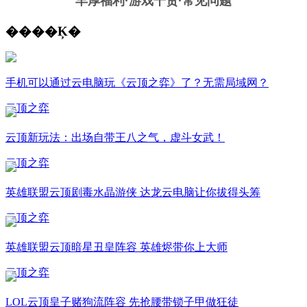
丰厚福利
·游戏干货·常见问题
����Ķ�
手机可以通过云电脑玩《云顶之弈》了？无需局域网？
云顶之弈
云顶新玩法：出场自带王八之气，虚斗女武！
云顶之弈
英雄联盟云顶剧毒水晶游侠 达龙云电脑让你拔得头筹
云顶之弈
英雄联盟云顶暗星丑皇阵容 英雄烬带你上大师
云顶之弈
LOL云顶皇子赌狗流阵容 先抢腰带锁子甲做狂徒