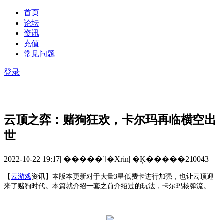
首页
论坛
资讯
充值
常见问题
登录
云顶之弈：赌狗狂欢，卡尔玛再临横空出
世
2022-10-22 19:17
|
�����ߣ�Xrin
|
�Ķ�����210043
【
云游戏
资讯
】
本版本更新对于大量
3星低费卡进行加强，也让云顶迎
来了赌狗时代。本篇就介绍一套之前介绍过的玩法，卡尔玛核弹流。