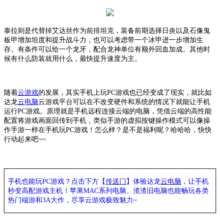
泰拉则是代替掉艾达丝作为前排坦克，装备前期选择日炎以及石像鬼
板甲增加坦度和提升战斗力，也可以考虑带一个冰甲进一步增加生
存。有条件可以给一个龙牙，配合龙神单位有额外回血加成。其他时
候有什么防装就用什么，最快提升速度为主。
随着
云游戏
的发展，其实手机上玩
PC游戏也已经变成了现实，就比如
达龙
云电脑
云游戏平台可以在不改变硬件和系统的情况下就能让手机
运行
PC游戏。原理就是手机远程连接云端的电脑，凭借云端的高性能
配置将游戏画面回传到手机，类似手游的虚拟按键操作模式可以像操
作手游一样在手机玩PC游戏！怎么样？是不是福利呢？哈哈哈，快快
行动起来吧~~
手机也能玩
PC游戏？点击下方【
传送门
】
体验
达龙
云电脑
，让手机
秒变高配游戏主机
！苹果
MAC系列电脑、
渣渣旧电脑也能
畅玩各类
热门端游和
3A大作，
尽享
云游戏极致魅力
~