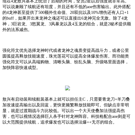
现在
4龙敖兴基本上统治了后期的对局，全员2星以后强度就非常高。
可以说兼顾了续航还有坦度，并且还有不低的aoe伤害输出。此外搭配
的4龙神甚至提供了500额外生命值、20双抗以及10%增伤还有人口+1
的buff，如果开出来龙神之魂还可以直接出6龙神完全无敌。除了4龙
神，3巨岩龙、3怒翼龙、3风暴龙以及4玉龙的组合，就是2秘术提供额
外的法系减伤。
强化符文优先选择龙神时代或者龙神之魂质变提高战斗力，或者公里
圆弧提高释放技能速度，珠光莲花可以提高全体爆发伤害。而功能类
强化符文可以从高端购物、清晰头脑、纷乱头脑、升级咯里面选择，
加快阵容快速成型。
敖兴有启动装和续航装基本上就可以担任主
C，只需要青龙刀+羊刀叠
加攻速提高输出以及回蓝，更快更频繁释放技能即可。但缺点非常明
显，就是过渡期战斗力比较低。可以出一个大天使叠加法强提高伤
害，也可以视情况选择巨人杀手针对龙神阵容。科技枪配合aoe则是可
以大范围提供续航，追求爆发也可以选择法爆++无尽的组合。