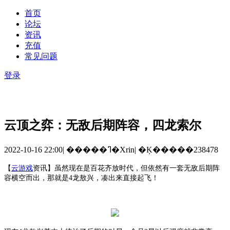
首页
论坛
资讯
充值
常见问题
登录
云顶之弈：无敌后期阵容，四龙索尔
2022-10-16 22:00
|
�����ߣ�Xrin
|
�Ķ�����238478
【
云游戏
资讯
】
虽然现在是百花齐放时代，但依然有一套无敌后期阵
容横空而出，那就是
4龙敖兴，凑出来直接起飞！