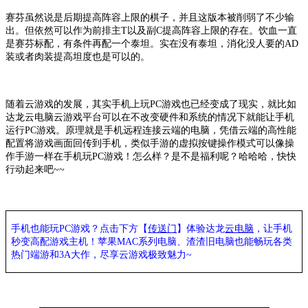
赛芬虽然说是后期提高阵容上限的棋子，并且这版本被削弱了不少输
出。但依然可以作为前排主
T以及副C提高阵容上限的存在。饮血一直
是赛芬标配，有条件再配一个泰坦。实在没有泰坦，消化没人要的AD
装或者肉装提高坦度也是可以的。
随着
云游戏
的发展，其实手机上玩
PC游戏也已经变成了现实，就比如
达龙
云电脑
云游戏平台可以在不改变硬件和系统的情况下就能让手机
运行
PC游戏。原理就是手机远程连接云端的电脑，凭借云端的高性能
配置将游戏画面回传到手机，类似手游的虚拟按键操作模式可以像操
作手游一样在手机玩PC游戏！怎么样？是不是福利呢？哈哈哈，快快
行动起来吧~~
手机也能玩
PC游戏？点击下方【
传送门
】
体验
达龙
云电脑
，让手机
秒变高配游戏主机
！苹果
MAC系列电脑、
渣渣旧电脑也能
畅玩各类
热门端游和
3A大作，
尽享
云游戏极致魅力
~