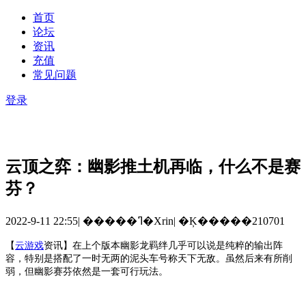
首页
论坛
资讯
充值
常见问题
登录
云顶之弈：幽影推土机再临，什么不是赛
芬？
2022-9-11 22:55
|
�����ߣ�Xrin
|
�Ķ�����210701
【
云游戏
资讯
】
在上个版本幽影龙羁绊几乎可以说是纯粹的输出阵
容，特别是搭配了一时无两的泥头车号称天下无敌。虽然后来有所削
弱，但幽影赛芬依然是一套可行玩法。