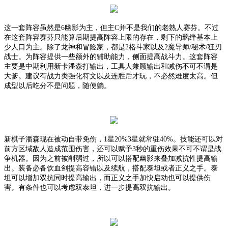
这一套阵容虽然是
6幽影为主，但主C并不是我们的老熟人赛芬。不过
在这套阵容赛芬只能算后期提高阵容上限的存在，剩下的羁绊基本上
少人口为主。除了龙神和冒险家，都是2格斗家以及2魔导师/秘术/狂刃
战士。为阵容提供一些额外的辅助能力，侧面提高战斗力。这套阵容
主要是中期利用新卡潘森打输出，工具人兼顾输出和减伤不可不谓是
大爹。建议有战力类强化符文以及连胜后才玩，不必然难度太高。但
成型以后吃分不是问题，随便躺。
新棋子潘森现在被动自带免伤，
1星20%3星就常驻40%。技能还可以对
前方区域敌人造成范围伤害，还可以赋予3秒的重伤效果不可不谓是战
争机器。因为之前被削弱过，所以可以搭配幽影来叠加减抗性提高输
出。装备必备饮血剑提高容错以及续航，搭配泰坦或者正义之手。泰
坦可以增加双抗同时提高输出，而正义之手加快启动也可以提供伤
害。有条件也可以考虑双泰坦，进一步提高双抗输出。