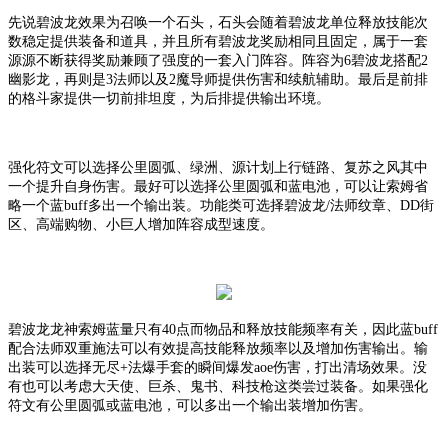
先说碧波龙效果为召唤一个石头，石头会随着碧波龙单位释放技能次
数稳定提供装备和道具，并且所有碧波龙奖励相同且固定，属于一套
源源不断获得奖励兼顾了强度的一套入门阵容。阵容为
6碧波龙搭配2
幽影龙，再则是3法师以及2魔导师提供伤害和续航辅助。最后是前排
的格斗家提供一切前排坦度，为后排提供输出环境。
强化符文可以选择公里圆弧、绿洲、源计划上行链路、复苏之风其中
一个提升自身伤害。最好可以选择公里圆弧和蓝电池，可以让索姆省
略一个蓝
buff多出一个输出装。功能类可选择碧波龙/法师纹章、DD街
区、高端购物、小巨人增加阵容成型速度。
碧波龙龙神索姆蓝量只有
40点而物品和释放技能频率有关，因此蓝buff
配合法师双重施法可以有效提高技能释放频率以及增加伤害输出。输
出装可以选择无尽+法爆手套的瞬间爆发aoe伤害，打出清场效果。没
有也可以考虑大天使、巨杀、鬼书、科技枪这类尝过装备。如果强化
符文有公里圆弧或蓝电池，可以多出一个输出装增加伤害。