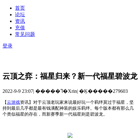
首页
论坛
资讯
充值
常见问题
登录
云顶之弈：福星归来？新一代福星碧波龙
2022-9-9 23:07
|
�����ߣ�Xrin
|
�Ķ�����279603
【
云游戏
资讯
】
对于云顶老玩家来说最好玩一个羁绊莫过于福星，坚
持到最后几乎都是最有钱满配神装的娱乐羁绊。每个版本都有那么几
个类似福星的存在，而新赛季新一代福星则是碧波龙。