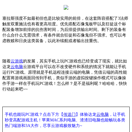
塞拉斯强度不如最初但也是比较实用的前排，在这套阵容搭配了
3法师
触发双重施法也有着更高坦度。优先搭配
石像鬼板甲以及狂徒这个标
配装备
增加前排的抗伤害时间，为后排提供输出时间。剩下的装备有
什么合什么无需强求，有条件就合狂徒和石像鬼
但不强求
。也可以考
虑救赎和日炎这类装备，以此补续航或者输出挂重伤。
随着
云游戏
的发展，其实手机上玩
PC游戏也已经变成了现实，就比如
达龙
云电脑
云游戏平台可以在不改变硬件和系统的情况下就能让手机
运行
PC游戏。原理就是手机远程连接云端的电脑，凭借云端的高性能
配置将游戏画面回传到手机，类似手游的虚拟按键操作模式可以像操
作手游一样在手机玩PC游戏！怎么样？是不是福利呢？哈哈哈，快快
行动起来吧~~
手机也能玩
PC游戏？点击下方【
传送门
】
体验
达龙
云电脑
，让手机
秒变高配游戏主机
！苹果
MAC系列电脑、
渣渣旧电脑也能
畅玩各类
热门端游和
3A大作，
尽享
云游戏极致魅力
~