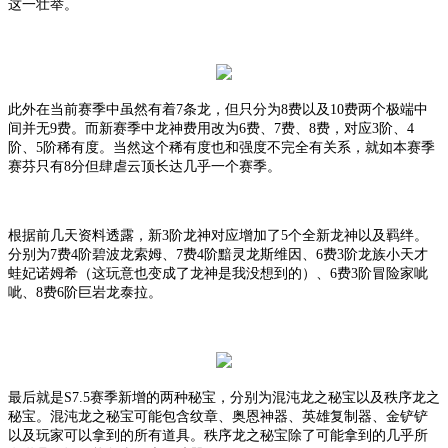
这一壮举。
此外在当前赛季中虽然有着
7条龙，但只分为8费以及10费两个极端中
间并无9费。而新赛季中龙神费用改为6费、7费、8费，对应3阶、4
阶、5阶稀有度。当然这个稀有度也和强度不完全有关系，就如本赛季
赛芬只有8分但肆虐云顶长达几乎一个赛季。
根据前几天资料透露，新
3阶龙神对应增加了5个全新龙神以及羁绊。
分别为7费4阶碧波龙索姆、7费4阶黯灵龙斯维因、6费3阶龙族小天才
蛙妃诺姆希（这玩意也变成了龙神是我没想到的）、6费3阶冒险家呲
呲、8费6阶巨岩龙泰拉。
最后就是
S7.5赛季新增的两种秘宝，分别为混沌龙之秘宝以及秩序龙之
秘宝。混沌龙之秘宝可能包含纹章、奥恩神器、英雄复制器、金铲铲
以及玩家可以拿到的所有道具。秩序龙之秘宝除了可能拿到的几乎所