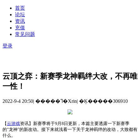
首页
论坛
资讯
充值
常见问题
登录
云顶之弈：新赛季龙神羁绊大改，不再唯
一性！
2022-9-4 20:50
|
�����ߣ�Xrin
|
�Ķ�����306910
【
云游戏
资讯
】
新赛季将于
9月8日更新，本篇主要透露一下新赛季
的“龙神”的新改动。接下来就浅看一下关于龙神羁绊的改动，大致都有
什么。