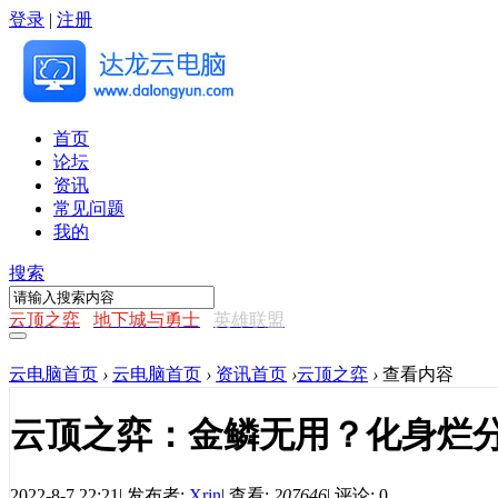
登录
|
注册
首页
论坛
资讯
常见问题
我的
搜索
云顶之弈
地下城与勇士
英雄联盟
云电脑首页
›
云电脑首页
›
资讯首页
›
云顶之弈
›
查看内容
云顶之弈：金鳞无用？化身烂
2022-8-7 22:21
|
发布者:
Xrin
|
查看:
207646
|
评论: 0