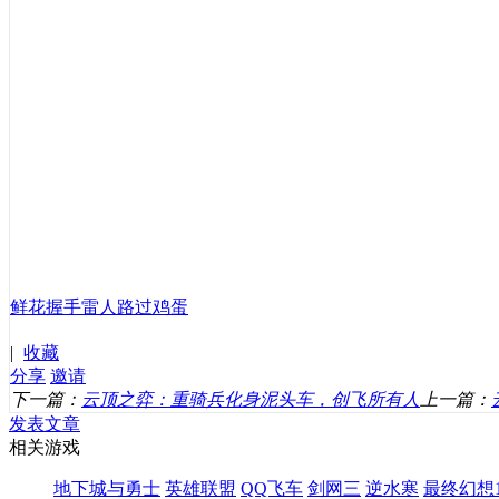
鲜花
握手
雷人
路过
鸡蛋
|
收藏
分享
邀请
下一篇：
云顶之弈：重骑兵化身泥头车，创飞所有人
上一篇：
发表文章
相关游戏
地下城与勇士
英雄联盟
QQ飞车
剑网三
逆水寒
最终幻想1