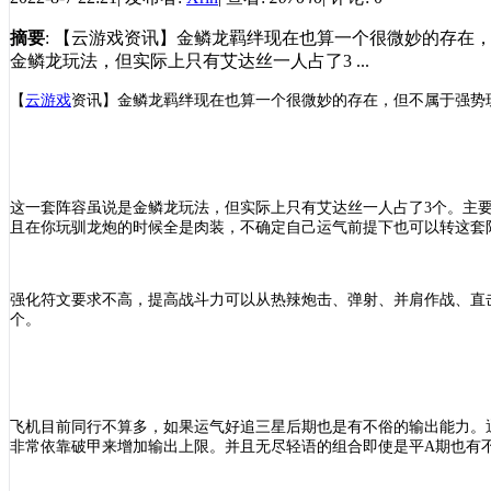
摘要
: 【云游戏资讯】金鳞龙羁绊现在也算一个很微妙的存
金鳞龙玩法，但实际上只有艾达丝一人占了3 ...
【
云游戏
资讯
】
金鳞龙羁绊现在也算一个很微妙的存在，但不属于强势
这一套阵容虽说是金鳞龙玩法，但实际上只有艾达丝一人占了
3个。主
且在你玩驯龙炮的时候全是肉装，不确定自己运气前提下也可以转这套
强化符文要求不高，提高战斗力可以从热辣炮击、弹射、并肩作战、直
个。
飞机目前
同行不算多
，如果运气好追三星
后期也是有不俗的输出能力
。
非常依靠破甲来增加输出上限。并且无尽轻语的组合即使是平
A期也有