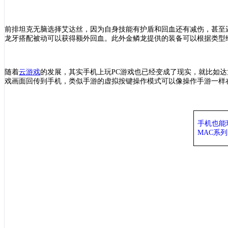
前排坦克无脑选择艾达丝，因为自身技能有护盾和回血还有减伤，甚至
龙牙搭配被动可以获得额外回血。此外金鳞龙提供的装备可以根据类型
随着
云游戏
的发展，其实手机上玩
PC游戏也已经变成了现实，就比如达
戏画面回传到手机，类似手游的虚拟按键操作模式可以像操作手游一样在
手机也能
MAC系