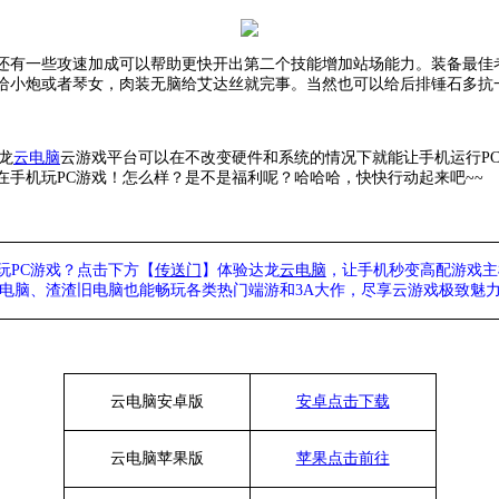
还有一些攻速加成可以帮助更快开出第二个技能增加站场能力。装备最佳
给小炮或者琴女，肉装无脑给艾达丝就完事。当然也可以给后排锤石多抗
龙
云电脑
云游戏平台可以在不改变硬件和系统的情况下就能让手机运行
P
手机玩PC游戏！怎么样？是不是福利呢？哈哈哈，快快行动起来吧~~
玩
PC游戏？点击下方【
传送门
】
体验
达龙
云电脑
，让手机秒变高配游戏主
列电脑、
渣渣旧电脑也能
畅玩各类热门端游和
3A大作，
尽享
云游戏极致魅
云电脑安卓版
安卓点击下载
云电脑苹果版
苹果点击前往