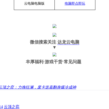
云电脑
电脑
版
电脑即点即玩
微信搜索关注
达龙云电脑
▼
丰厚福利
·游戏干货·常见问题
云顶之弈：力挽狂澜，废卡迭嘉翻身爆冷成神
4
云顶之弈