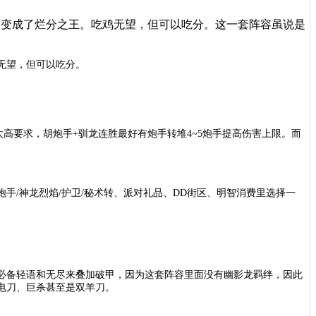
，变成了烂分之王。吃鸡无望，但可以吃分。这一套阵容虽说是
无望，但可以吃分。
有太高要求，胡炮手+驯龙连胜最好有炮手转堆4~5炮手提高伤害上限。而
炮手
/神龙烈焰/护卫/秘术转、派对礼品、DD街区、明智消费里选择一
必备轻语和无尽来叠加破甲，因为这套阵容里面没有幽影龙羁绊，因此
电刀、巨杀甚至是双羊刀。