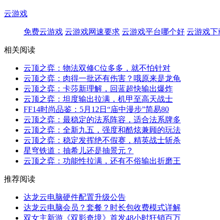
云游戏
免费云游戏
云游戏网速要求
云游戏平台哪个好
云游戏下
相关阅读
云顶之弈：物法双修C位多多，就不怕针对
云顶之弈：肉得一批还有伤害？哦原来是龙龟
云顶之弈：卡莎新理解，回蓝超快输出爆炸
云顶之弈：坦度输出拉满，机甲至高天战士
FF14时尚品鉴：5月12日“庙中漫步”简易80
云顶之弈：最稳定的法系阵容，适合法系牌多
云顶之弈：全新九五，强度和酷炫兼顾的玩法
云顶之弈：稳定发挥绝不假赛，精英战士斩杀
星穹铁道：抽希儿还是抽景元？
云顶之弈：功能性拉满，还有不俗输出折磨王
推荐阅读
达龙云电脑硬件配置升级公告
达龙云电脑会员？套餐？时长包收费模式详解
双女主新游《双影奇境》首发48小时狂销百万