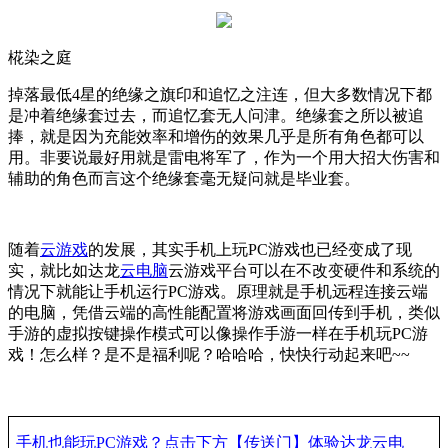
椛染之庭
掉落最低
4
星的绝缘之旗印和追忆之注连，但大多数情况下都
是冲着绝缘套过去，而追忆套无人问津。绝缘套之所以被追
捧，就是因为充能效率和增伤的效果几乎是所有角色都可以
用。非要说最好用就是雷电将军了，作为一个用大招大伤害和
辅助的角色而言这个绝缘套毫无疑问就是毕业套。
随着
云游戏
的发展，其实手机上玩
PC
游戏也已经变成了现
实，就比如达龙
云电脑
云游戏平台可以在不改变硬件和系统的
情况下就能让手机运行
PC
游戏。原理就是手机远程连接云端
的电脑，凭借云端的高性能配置将游戏画面回传到手机，类似
手游的虚拟按键操作模式可以像操作手游一样在手机玩
PC
游
戏！怎么样？是不是福利呢？哈哈哈，快快行动起来吧
~~
手机也能玩
PC
游戏？点击下方【
传送门
】体验达龙
云电