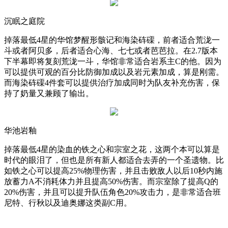
沉眠之庭院
掉落最低
4
星的华馆梦醒形骸记和海染砗磲，前者适合荒泷一
斗或者阿贝多，后者适合心海、七七或者芭芭拉。在
2.7
版本
下半幕即将复刻荒泷一斗，华馆非常适合岩系主
C
的他。因为
可以提供可观的百分比防御加成以及岩元素加成，算是刚需。
而海染砗磲
4
件套可以提供治疗加成同时为队友补充伤害，保
持了奶量又兼顾了输出。
华池岩釉
掉落最低
4
星的染血的铁之心和宗室之花，这两个本可以算是
时代的眼泪了，但也是所有新人都适合去弄的一个圣遗物。比
如铁之心可以提高
25%
物理伤害，并且击败敌人以后
10
秒内施
放蓄力
A
不消耗体力并且提高
50%
伤害。而宗室除了提高
Q
的
20%
伤害，并且可以提升队伍角色
20%
攻击力，是非常适合班
尼特、行秋以及迪奥娜这类副
C
用。