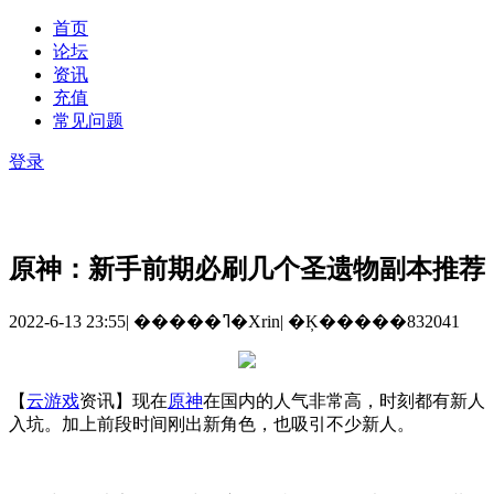
首页
论坛
资讯
充值
常见问题
登录
原神：新手前期必刷几个圣遗物副本推荐
2022-6-13 23:55
|
�����ߣ�Xrin
|
�Ķ�����832041
【
云游戏
资讯】现在
原神
在国内的人气非常高，时刻都有新人
入坑。加上前段时间刚出新角色，也吸引不少新人。