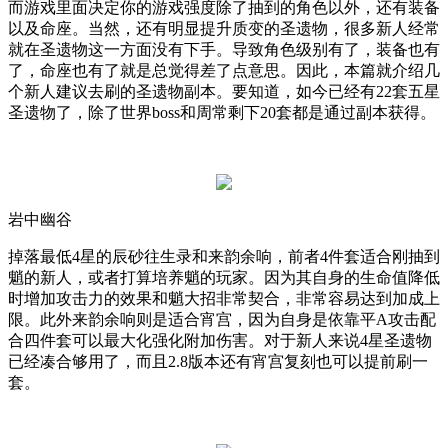
而游戏里面决定你的游戏强度除了抽到的角色以外，还有装备
以及命座。当然，还有明显提升质变的圣遗物，很多新人经常
就在圣遗物这一方面没有下手。导致角色级别有了，装备也有
了，命座也有了就是总觉得差了点意思。因此，本篇就介绍几
个新人建议去刷的圣遗物副本。要知道，如今已经有
22
套五星
圣遗物了，除了世界
boss
和周常剩下
20
套都是通过副本获得。
岩中幽谷
掉落最低
4
星的辰砂往生录和来韵余响，前者
4
件套适合刚抽到
魈的新人，或者打算培养魈的玩家。因为其自身的生命值降低
时增加攻击力的效果和魈大招非常契合，非常容易达到加成上
限。此外来韵余响则是适合宵宫，因为自身是依靠平
A
攻击配
合四件套可以最大化强化附加伤害。对于新人来说
4
星圣遗物
已经凑合够用了，而且
2.8
版本还有宵宫复刻也可以提前刷一
套。