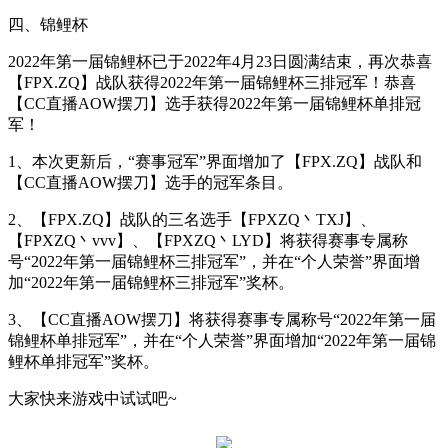
四、锦鲤杯
2022
年第一届锦鲤杯已于
2022
年
4
月
23
日圆满结束，再次恭喜
【
FPX.ZQ
】战队获得
2022
年第一届锦鲤杯三排冠军！恭喜
【
CC
直播
AOW
摆刀】选手获得
2022
年第一届锦鲤杯单排冠
军！
1
、本次更新后，“赛事冠军”界面增加了【
FPX.ZQ
】战队和
【
CC
直播
AOW
摆刀】选手的冠军条目。
2
、【
FPX.ZQ
】战队的三名选手【
FPXZQ
丶
TXJ
】、
【
FPXZQ
丶
vvv
】、【
FPXZQ
丶
LYD
】将获得赛事专属称
号“
2022
年第一届锦鲤杯三排冠军”，并在“个人荣誉”界面增
加“
2022
年第一届锦鲤杯三排冠军”奖杯。
3
、【
CC
直播
AOW
摆刀】将获得赛事专属称号“
2022
年第一届
锦鲤杯单排冠军”，并在“个人荣誉”界面增加“
2022
年第一届锦
鲤杯单排冠军”奖杯。
大家快来游戏中试试吧
~