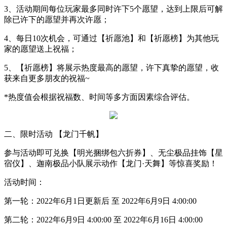
3
、活动期间每位玩家最多同时许下
5
个愿望，达到上限后可解
除已许下的愿望并再次许愿；
4
、每日
10
次机会，可通过【祈愿池】和【祈愿榜】为其他玩
家的愿望送上祝福；
5
、【祈愿榜】将展示热度最高的愿望，许下真挚的愿望，收
获来自更多朋友的祝福
~
*
热度值会根据祝福数、时间等多方面因素综合评估。
二、限时活动 【龙门千帆】
参与活动即可兑换【明光捆绑包六折券】、无尘极品挂饰【星
宿仪】、迦南极品小队展示动作【龙门·天舞】等惊喜奖励！
活动时间：
第一轮：
2022
年
6
月
1
日更新后 至
2022
年
6
月
9
日
4:00:00
第二轮：
2022
年
6
月
9
日
4:00:00
至
2022
年
6
月
16
日
4:00:00