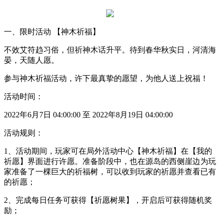
一、限时活动 【神木祈福】
不效艾符趋习俗，但祈神木话升平。待到春华秋实日，河清海
晏，天随人愿。
参与神木祈福活动，许下最真挚的愿望，为他人送上祝福！
活动时间：
2022
年
6
月
7
日
04:00:00
至
2022
年
8
月
19
日
04:00:00
活动规则：
1
、活动期间，玩家可在局外活动中心【神木祈福】在【我的
祈愿】界面进行许愿。准备阶段中，也在源岛的西侧崖边为玩
家准备了一棵巨大的祈福树，可以收到玩家的祈愿并查看已有
的祈愿；
2
、完成每日任务可获得【祈愿树果】，开启后可获得随机奖
励；