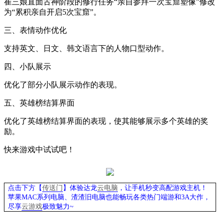
崔三娘直面古神阶段的修行任务“亲自参拜一次宝窟塑像”修改
为“累积亲自开启
5
次宝窟”。
三、表情动作优化
支持英文、日文、韩文语言下的人物口型动作。
四、小队展示
优化了部分小队展示动作的表现。
五、英雄榜结算界面
优化了英雄榜结算界面的表现，使其能够展示多个英雄的奖
励。
快来游戏中试试吧！
点击下方【
传送门
】
体验
达龙
云电脑
，让手机秒变高配游戏主机
！
苹果
MAC系列电脑、
渣渣旧电脑也能
畅玩各类热门端游和
3A大作，
尽享
云游戏
极致魅力
~