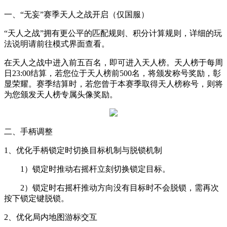
一、“无妄”赛季天人之战开启（仅国服）
“天人之战”拥有更公平的匹配规则、积分计算规则，详细的玩
法说明请前往模式界面查看。
在天人之战中进入前五百名，即可进入天人榜。天人榜于每周
日
23:00
结算，若您位于天人榜前
500
名，将颁发称号奖励，彰
显荣耀。赛季结算时，若您曾于本赛季取得天人榜称号，则将
为您颁发天人榜专属头像奖励。
二、手柄调整
1
、优化手柄锁定时切换目标机制与脱锁机制
1
）锁定时推动右摇杆立刻切换锁定目标。
2
）锁定时右摇杆推动方向没有目标时不会脱锁，需再次
按下锁定键脱锁。
2
、优化局内地图游标交互