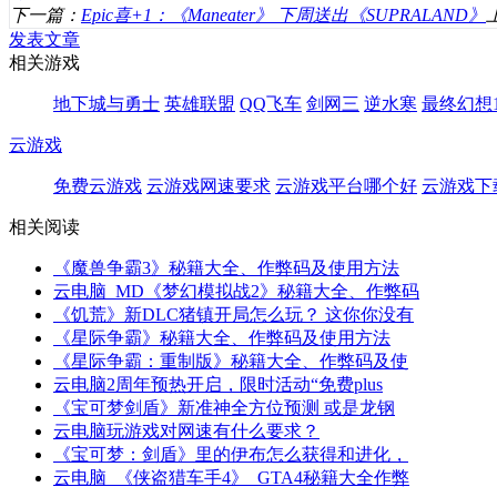
下一篇：
Epic喜+1：《Maneater》 下周送出《SUPRALAND》
发表文章
相关游戏
地下城与勇士
英雄联盟
QQ飞车
剑网三
逆水寒
最终幻想1
云游戏
免费云游戏
云游戏网速要求
云游戏平台哪个好
云游戏下
相关阅读
《魔兽争霸3》秘籍大全、作弊码及使用方法
云电脑_MD《梦幻模拟战2》秘籍大全、作弊码
《饥荒》新DLC猪镇开局怎么玩？ 这你你没有
《星际争霸》秘籍大全、作弊码及使用方法
《星际争霸：重制版》秘籍大全、作弊码及使
云电脑2周年预热开启，限时活动“免费plus
《宝可梦剑盾》新准神全方位预测 或是龙钢
云电脑玩游戏对网速有什么要求？
《宝可梦：剑盾》里的伊布怎么获得和进化，
云电脑_《侠盗猎车手4》_GTA4秘籍大全作弊