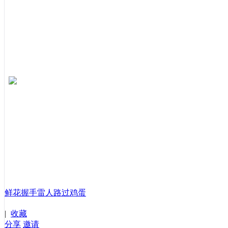
鲜花
握手
雷人
路过
鸡蛋
|
收藏
分享
邀请