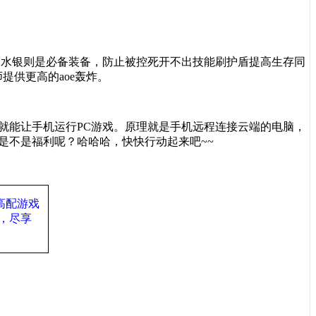
而水银则是必备装备，防止被控死开不出技能刷护盾提高生存同
师提供更高的
aoe
轰炸。
就能让手机运行
PC
游戏。原理就是手机远程连接云端的电脑，
是不是福利呢？哈哈哈，快快行动起来吧
~~
高配游戏
，尽享