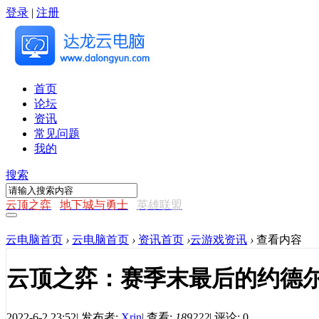
登录
|
注册
首页
论坛
资讯
常见问题
我的
搜索
云顶之弈
地下城与勇士
英雄联盟
云电脑首页
›
云电脑首页
›
资讯首页
›
云游戏资讯
›
查看内容
云顶之弈：赛季末最后的约德
2022-6-2 23:52
|
发布者:
Xrin
|
查看:
189222
|
评论: 0