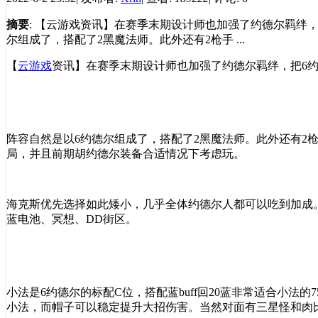
摘要
: 【云游戏资讯】在赛季末期设计师也加强了约德尔羁绊
尔组成了，搭配了2黑魔法师。此外还有2枪手 ...
【
云游戏
资讯】在赛季末期设计师也加强了约德尔羁绊，把
6
阵容自然是以
6
约德尔组成了，搭配了
2
黑魔法师。此外还有
2
局，并且前期胡约德尔装备合适情况下考虑玩。
海克斯优先选择如此矮小，几乎全体约德尔人都可以吃到加成
蓝电池、冥想、
DD
街区。
小法是
6
约德尔的标配
C
位，搭配蓝
buff
回
20
蓝非常适合小法的
7
小法，而帽子可以稳定提升大招伤害。当然对面有三星怪和肉