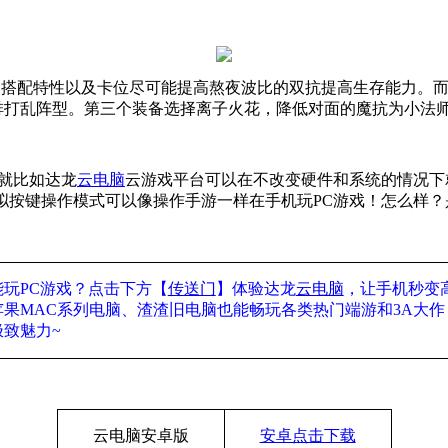
甲搭配特性以及卡位尽可能提高熬夜波比的双抗提高生存能力。
排打乱阵型。第三个装备选择离子火花，降低对面的魔抗为小法
就比如达龙
云电脑
云游戏平台可以在不改变硬件和系统的情况下
拟按键操作模式可以像操作手游一样在手机玩
PC
游戏！怎么样？
能玩
PC
游戏？点击下方【
传送门
】体验达龙
云电脑
，让手机秒变
苹果
MAC
系列电脑、渣渣旧电脑也能畅玩各类热门端游和
3A
大作
极致魅力
~
云电脑安卓版
安卓点击下载