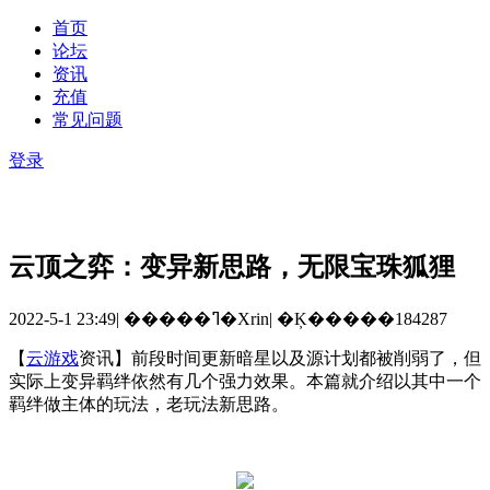
首页
论坛
资讯
充值
常见问题
登录
云顶之弈：变异新思路，无限宝珠狐狸
2022-5-1 23:49
|
�����ߣ�Xrin
|
�Ķ�����184287
【
云游戏
资讯】前段时间更新暗星以及源计划都被削弱了，但
实际上变异羁绊依然有几个强力效果。本篇就介绍以其中一个
羁绊做主体的玩法，老玩法新思路。