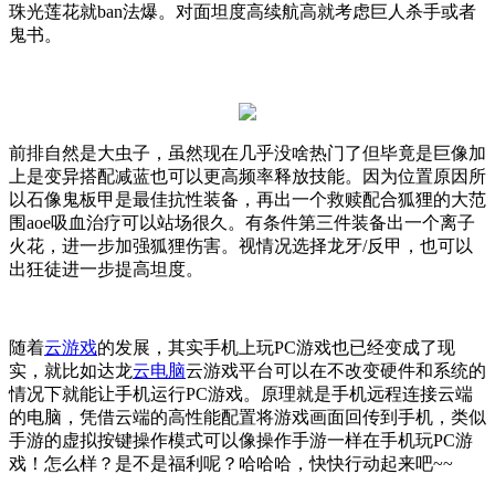
珠光莲花就
ban
法爆。对面坦度高续航高就考虑巨人杀手或者
鬼书。
前排自然是大虫子，虽然现在几乎没啥热门了但毕竟是巨像加
上是变异搭配减蓝也可以更高频率释放技能。因为位置原因所
以石像鬼板甲是最佳抗性装备，再出一个救赎配合狐狸的大范
围
aoe
吸血治疗可以站场很久。有条件第三件装备出一个离子
火花，进一步加强狐狸伤害。视情况选择龙牙
/
反甲，也可以
出狂徒进一步提高坦度。
随着
云游戏
的发展，其实手机上玩
PC
游戏也已经变成了现
实，就比如达龙
云电脑
云游戏平台可以在不改变硬件和系统的
情况下就能让手机运行
PC
游戏。原理就是手机远程连接云端
的电脑，凭借云端的高性能配置将游戏画面回传到手机，类似
手游的虚拟按键操作模式可以像操作手游一样在手机玩
PC
游
戏！怎么样？是不是福利呢？哈哈哈，快快行动起来吧
~~