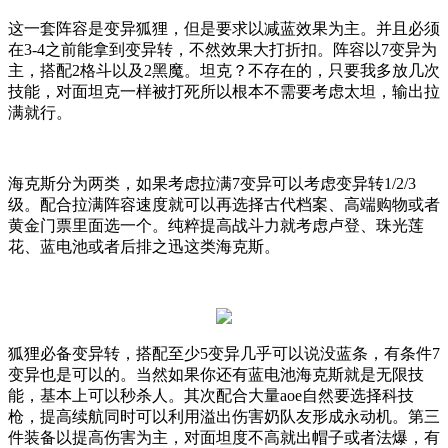
这一套阵容是变异狐狸，但是要求以减蓝效果为主。并且必须
在
3-4
之前能拿到变异转，不然效果大打折扣。阵容以
7
变异为
主，搭配
2
格斗以及
2
黑魔。坦克？不存在的，只要我多放几次
技能，对面坦克一样被打死所以根本不需要考虑太坦，输出拉
满就行。
海克斯分为两类，如果考虑拉满
7
变异可以考虑变异转
1/2/3
级。配合拉满阵容速度就可以再选择古代档案、高端购物或者
黄金门票里面选一个。纯粹提高战斗力就考虑卢登、珠光莲
花、蓝电池或者后排之迅这类海克斯。
狐狸必备变异转，搭配至少
5
变异几乎可以说没蓝条，有条件
7
变异也是可以的。当然如果你还有蓝电池海克斯就是无限技
能，基本上可以秒杀人。其次配合大量
aoe
自然要选择科技
枪，提高续航同时可以利用溢出伤害奶队友形成永动机。第三
件装备以提高伤害为主，对面坦度不高就出帽子或者法爆，有