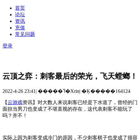
首页
论坛
资讯
充值
常见问题
登录
云顶之弈：刺客最后的荣光，飞天螳螂！
2022-4-26 23:41
|
�����ߣ�Xrin
|
�Ķ�����164124
【
云游戏
资讯】对大数人来说刺客已经是下水道了，曾经的门
面担当男刀也变成了不堪直视的存在，这代表刺客不能玩了
吗？并不！
实际上因为刺客变成冷门的原因，不少刺客棋子也变成了很容