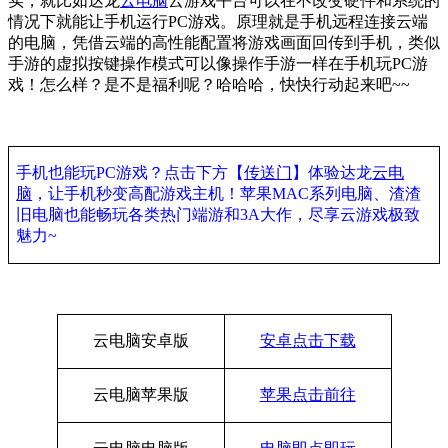
实，就比如达龙
云电脑
云游戏平台可以在不改变硬件和系统的
情况下就能让手机运行
PC
游戏。原理就是手机远程连接云端
的电脑，凭借云端的高性能配置将游戏画面回传到手机，类似
手游的虚拟按键操作模式可以像操作手游一样在手机玩
PC
游
戏！怎么样？是不是福利呢？哈哈哈，快快行动起来吧
~~
手机也能玩
PC
游戏？点击下方【
传送门
】体验达龙
云电
脑
，让手机秒变高配游戏主机！苹果
MAC
系列电脑、渣渣
旧电脑也能畅玩各类热门端游和
3A
大作，尽享云游戏极致
魅力
~
云电脑安卓版
安卓点击下载
云电脑苹果版
苹果点击前往