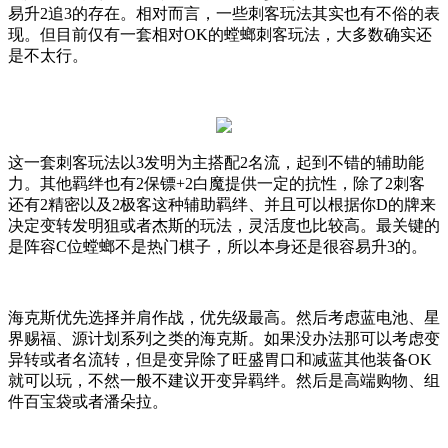
易升
2
追
3
的存在。相对而言，一些刺客玩法其实也有不俗的表
现。但目前仅有一套相对
OK
的螳螂刺客玩法，大多数确实还
是不太行。
这一套刺客玩法以
3
发明为主搭配
2
名流，起到不错的辅助能
力。其他羁绊也有
2
保镖
+2
白魔提供一定的抗性，除了
2
刺客
还有
2
精密以及
2
极客这种辅助羁绊、并且可以根据你
D
的牌来
决定变转发明狙或者杰斯的玩法，灵活度也比较高。最关键的
是阵容
C
位螳螂不是热门棋子，所以本身还是很容易升
3
的。
海克斯优先选择并肩作战，优先级最高。然后考虑蓝电池、星
界赐福、源计划系列之类的海克斯。如果没办法那可以考虑变
异转或者名流转，但是变异除了旺盛胃口和减蓝其他装备
OK
就可以玩，不然一般不建议开变异羁绊。然后是高端购物、组
件百宝袋或者潘朵拉。