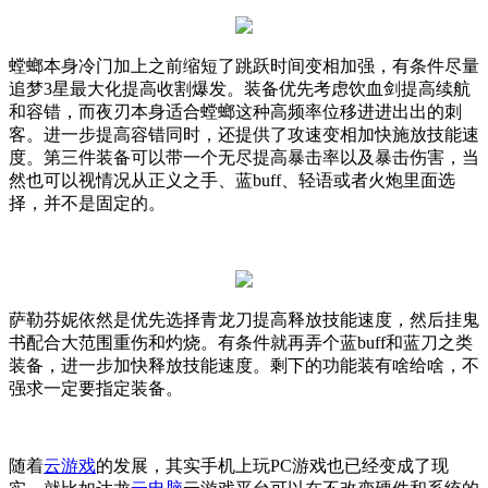
螳螂本身冷门加上之前缩短了跳跃时间变相加强，有条件尽量
追梦
3
星最大化提高收割爆发。装备优先考虑饮血剑提高续航
和容错，而夜刃本身适合螳螂这种高频率位移进进出出的刺
客。进一步提高容错同时，还提供了攻速变相加快施放技能速
度。第三件装备可以带一个无尽提高暴击率以及暴击伤害，当
然也可以视情况从正义之手、蓝
buff
、轻语或者火炮里面选
择，并不是固定的。
萨勒芬妮依然是优先选择青龙刀提高释放技能速度，然后挂鬼
书配合大范围重伤和灼烧。有条件就再弄个蓝
buff
和蓝刀之类
装备，进一步加快释放技能速度。剩下的功能装有啥给啥，不
强求一定要指定装备。
随着
云游戏
的发展，其实手机上玩
PC
游戏也已经变成了现