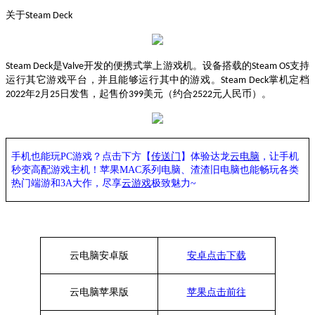
关于
Steam Deck
是
开发的便携式掌上游戏机。设备搭载的
支持
Steam Deck
Valve
Steam OS
运行其它游戏平台，并且能够运行其中的游戏。
掌机定档
Steam Deck
年
月
日发售，起售价
美元（约合
元人民币）。
2022
2
25
399
2522
手机也能玩
PC游戏？点击下方【
传送门
】
体验
达龙
云电脑
，让手机
秒变高配游戏主机
！苹果
MAC系列电脑、
渣渣旧电脑也能
畅玩各类
热门端游和
3A大作，
尽享
云游戏
极致魅力
~
云电脑安卓版
安卓点击下载
云电脑苹果版
苹果点击前往