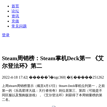
首页
论坛
资讯
充值
常见问题
登录
Steam周销榜：Steam掌机Deck第一 《艾
尔登法环》第二
2022-4-18 17:42
|
�����ߣ�ngc360
|
�Ķ�����251262
上周
周销榜显示（
截至
月
日）
掌机
位列第一，之前
steam
4
17
Steam Deck
第一的《
乐高星球大战：天行者传奇
》
则位居第三、第四（可能是不
同区服以及预购版游戏），
《艾尔登法环》
则
获得了本周销量榜的第
二名。