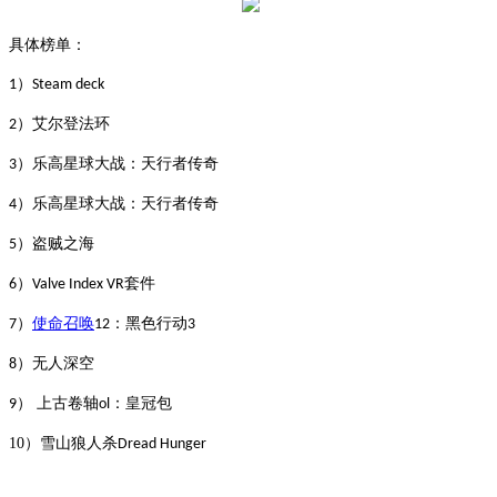
具体榜单：
）
1
Steam deck
）艾尔登法环
2
）乐高星球大战：天行者传奇
3
）乐高星球大战：天行者传奇
4
）盗贼之海
5
）
套件
6
Valve Index VR
）
使命召唤
：黑色行动
7
12
3
）无人深空
8
） 上古卷轴
：皇冠包
9
ol
10）
雪山狼人杀
Dread Hunger