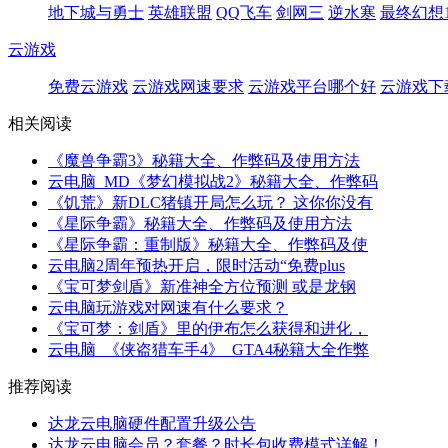
地下城与勇士
英雄联盟
QQ飞车
剑网三
逆水寒
最终幻想1
云游戏
免费云游戏
云游戏网速要求
云游戏平台哪个好
云游戏下
相关阅读
《魔兽争霸3》秘籍大全、作弊码及使用方法
云电脑_MD《梦幻模拟战2》秘籍大全、作弊码
《饥荒》新DLC猪镇开局怎么玩？ 这你你没有
《星际争霸》秘籍大全、作弊码及使用方法
《星际争霸：重制版》秘籍大全、作弊码及使
云电脑2周年预热开启，限时活动“免费plus
《宝可梦剑盾》新准神全方位预测 或是龙钢
云电脑玩游戏对网速有什么要求？
《宝可梦：剑盾》里的伊布怎么获得和进化，
云电脑_《侠盗猎车手4》_GTA4秘籍大全作弊
推荐阅读
达龙云电脑硬件配置升级公告
达龙云电脑会员？套餐？时长包收费模式详解！