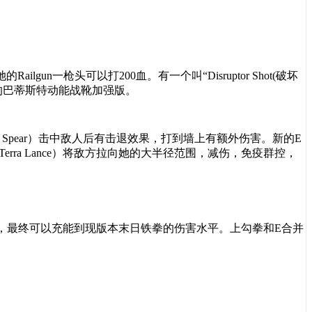
她的
Railgun
一枪头可以打
200
血。有一个叫
“Disruptor Shot(
破坏
的巴蒂斯特动能战靴加强版。
 Spear
）击中敌人后有击退效果，打到墙上有额外伤害。新的
E
Terra Lance
）将敌方拉向她的大半径范围，减伤，免疫群控，
，最终可以充能到现版本末日铁拳的伤害水平。上勾拳和
E
合并