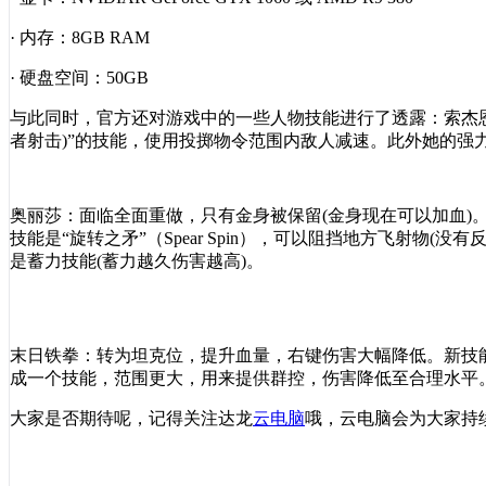
· 内存：
8GB RAM
· 硬盘空间：
50GB
与此同时，官方还对游戏中的一些人物技能进行了透露：索杰
者射击
)”
的技能，使用投掷物令范围内敌人减速。此外她的强
奥丽莎：面临全面重做，只有金身被保留
(
金身现在可以加血
)
技能是
“
旋转之矛
”
（
Spear Spin
），可以阻挡地方飞射物
(
没有
是蓄力技能
(
蓄力越久伤害越高
)
。
末日铁拳：转为坦克位，提升血量，右键伤害大幅降低。新技
成一个技能，范围更大，用来提供群控，伤害降低至合理水平
大家是否期待呢，记得关注达龙
云电脑
哦，云电脑会为大家持