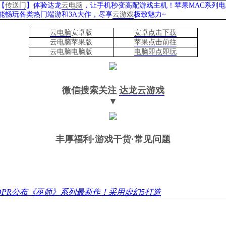
【
传送门
】
体验
达龙
云电脑
，让手机秒变高配游戏主机
！苹果
MAC系列
能
畅玩各类热门端游和
3A大作，
尽享
云游戏
极致魅力
~
云电脑
安卓版
安卓点击下载
云电脑苹果版
苹果点击前往
云电脑
电脑
版
电脑即点即玩
微信搜索关注
达龙云游戏
▼
丰厚福利
·游戏干货·常见问题
DPR公布《巫师》系列最新作！采用虚幻5打造