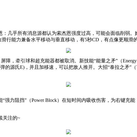
恩：几乎所有消息源都认为索杰恩强度过高，可能会面临削弱。
力滑行能力兼备水平移动与垂直移动，有
5
秒
CD
，有点像更顺滑
。屏障，牵引球和超充能器都被取消。新技能
“
能量之矛
”
（
Energy
反弹的源氏
E)
，并且加移速，可以把敌人推开。大招
“
泰拉之矛
”
（
能
“
强力阻挡
”
（
Power Block
）在短时间内吸收伤害，为右键充能
。
续关注的
~