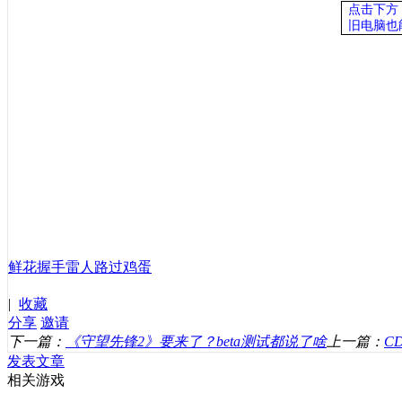
点击下方
旧电脑也
鲜花
握手
雷人
路过
鸡蛋
|
收藏
分享
邀请
下一篇：
《守望先锋2》要来了？beta测试都说了啥
上一篇：
C
发表文章
相关游戏