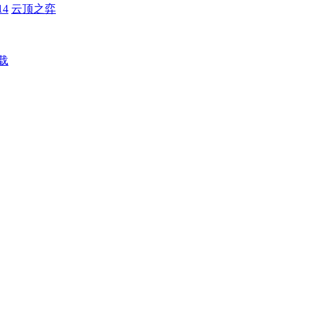
4
云顶之弈
载