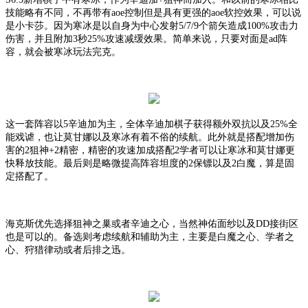
技能略有不同，不再带有aoe控制但是具有更强的aoe软控效果，可以说
是小卡莎。因为寒冰是以自身为中心发射5/7/9个箭矢造成100%攻击力
伤害，并且附加3秒25%攻速减缓效果。简单来说，只要对面是ad阵
容，就会被寒冰玩法完克。
这一套阵容以
5辛迪加为主，全体辛迪加棋子获得额外双抗以及25%全
能戏谑，也让莫甘娜以及寒冰有着不俗的续航。此外就是搭配增加伤
害的2狙神+2精密，精密的攻速加成搭配2学者可以让寒冰和莫甘娜更
快释放技能。最后则是略微提高阵容坦度的2保镖以及2白魔，算是固
定搭配了。
海克斯优先选择狙神之巢或者辛迪之心，当然神佑面纱以及
DD接街区
也是可以的。备选则考虑续航和辅助为主，主要是白魔之心、学者之
心、狩猎律动或者后排之迅。