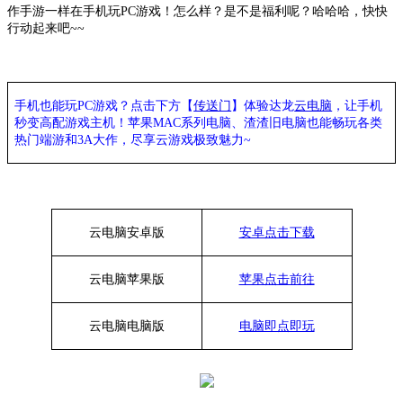
作手游一样在手机玩PC游戏！怎么样？是不是福利呢？哈哈哈，快快
行动起来吧~~
手机也能玩
PC游戏？点击下方【
传送门
】
体验
达龙
云电脑
，让手机
秒变高配游戏主机
！苹果
MAC系列电脑、
渣渣旧电脑也能
畅玩各类
热门端游和
3A大作，
尽享
云游戏极致魅力
~
云电脑安卓版
安卓点击下载
云电脑苹果版
苹果点击前往
云电脑
电脑
版
电脑即点即玩