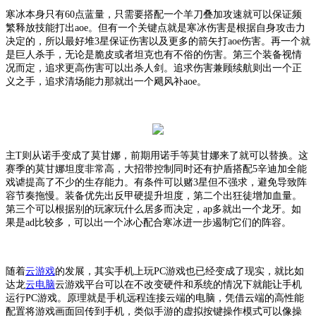
寒冰本身只有
60点蓝量，只需要搭配一个羊刀叠加攻速就可以保证频
繁释放技能打出aoe。但有一个关键点就是寒冰伤害是根据自身攻击力
决定的，所以最好堆3星保证伤害以及更多的箭矢打aoe伤害。再一个就
是巨人杀手，无论是脆皮或者坦克也有不俗的伤害。第三个装备视情
况而定，追求更高伤害可以出杀人剑。追求伤害兼顾续航则出一个正
义之手，追求清场能力那就出一个飓风补aoe。
主
T则从诺手变成了莫甘娜，前期用诺手等莫甘娜来了就可以替换。这
赛季的莫甘娜坦度非常高，大招带控制同时还有护盾搭配5辛迪加全能
戏谑提高了不少的生存能力。有条件可以赌3星但不强求，避免导致阵
容节奏拖慢。装备优先出反甲硬提升坦度，第二个出狂徒增加血量。
第三个可以根据别的玩家玩什么居多而决定，ap多就出一个龙牙。如
果是ad比较多，可以出一个冰心配合寒冰进一步遏制它们的阵容。
随着
云游戏
的发展，其实手机上玩
PC游戏也已经变成了现实，就比如
达龙
云电脑
云游戏平台可以在不改变硬件和系统的情况下就能让手机
运行
PC游戏。原理就是手机远程连接云端的电脑，凭借云端的高性能
配置将游戏画面回传到手机，类似手游的虚拟按键操作模式可以像操