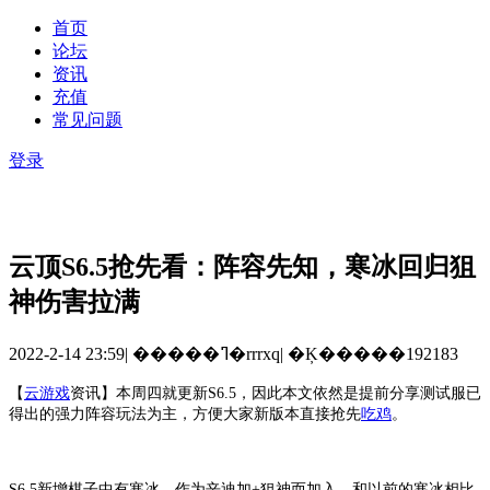
首页
论坛
资讯
充值
常见问题
登录
云顶S6.5抢先看：阵容先知，寒冰回归狙
神伤害拉满
2022-2-14 23:59
|
�����ߣ�rrrxq
|
�Ķ�����192183
【
云游戏
资讯
】
本周四就更新
S6.5，因此本文依然是提前分享测试服已
得出的强力阵容玩法为主，方便大家新版本直接抢先
吃鸡
。
S6.5新增棋子中有寒冰，作为辛迪加+狙神而加入。和以前的寒冰相比