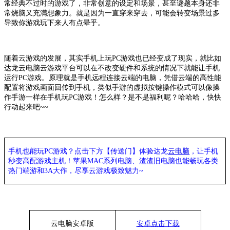
常经典不过时的游戏了，非常创意的设定和场景，甚至谜题本身还非
常烧脑又充满想象力。就是因为一直穿来穿去，可能会转变场景过多
导致你游戏玩下来人有点晕乎。
随着
云游戏
的发展，其实手机上玩
PC游戏也已经变成了现实，就比如
达龙
云电脑
云游戏平台可以在不改变硬件和系统的情况下就能让手机
运行
PC游戏。原理就是手机远程连接云端的电脑，凭借云端的高性能
配置将游戏画面回传到手机，类似手游的虚拟按键操作模式可以像操
作手游一样在手机玩PC游戏！怎么样？是不是福利呢？哈哈哈，快快
行动起来吧~~
手机也能玩
PC游戏？点击下方【传送门】
体验
达龙
云电脑
，让手机
秒变高配游戏主机
！苹果
MAC系列电脑、
渣渣旧电脑也能
畅玩各类
热门端游和
3A大作，
尽享
云游戏极致魅力
~
云电脑安卓版
安卓点击下载