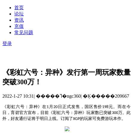
首页
论坛
资讯
充值
常见问题
登录
《彩虹六号：异种》发行第一周玩家数量
突破300万！
2022-1-27 10:31
|
�����ߣ�ngc360
|
�Ķ�����209667
《彩虹六号：异种》
在
月
日正式发售，国区售价
元。而在
今
1
20
198
日，育碧官方宣布，
目前
《彩虹六号：异种》玩家数已突破
万
。
此
300
外，
好友通行证
将于
明日上线。订阅了
的玩家可免费游玩本作。
XGP