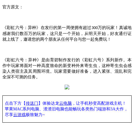
官方原文：
《彩虹六号：异种》在发行的第一周便拥有超过
万的玩家！真诚地
300
感谢我们数百万的玩家，这只是一个开始，从明天开始，好友通行证
就上线了，邀请您的两个朋友从任何平台与您一起免费玩！
《彩虹六号：异种》是由育碧制作发行的《彩虹六号》系列新作。本
作中玩家将面对一种高度致命的新变种外来寄生虫，这种寄生虫会感
染人类宿主及其周围环境。玩家需要做好准备，进入紧张、混乱和完
全深不可测的任务。
点击下方【
传送门
】
体验
达龙
云电脑
，让手机秒变高配游戏主机
！
苹果
MAC系列电脑、
渣渣旧电脑也能
畅玩各类热门端游和
3A大作，
尽享
云游戏
极致魅力
~