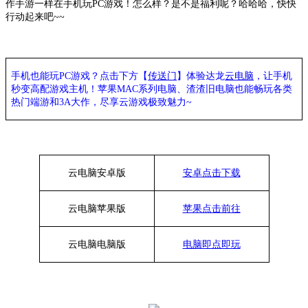
作手游一样在手机玩PC游戏！怎么样？是不是福利呢？哈哈哈，快快
行动起来吧~~
手机也能玩
PC游戏？点击下方【
传送门
】
体验
达龙
云电脑
，让手机
秒变高配游戏主机
！苹果
MAC系列电脑、
渣渣旧电脑也能
畅玩各类
热门端游和
3A大作，
尽享
云游戏极致魅力
~
云电脑安卓版
安卓点击下载
云电脑苹果版
苹果点击前往
云电脑
电脑
版
电脑即点即玩