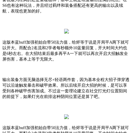
S6也有这种玩法，并且经过羁绊和装备搭配还有更高的输出以及续
航，表现也更加的好。
这版本蓝
buff加强初始自带50法力值，给烬等于说是开局平A两下就可
以开大。而配合2名流和2学者每秒额外10蓝量回复，开大时间大约也
是6秒左右。在大招结束后最多再平A一下就可以再次开启大招触发全
屏伤害，基本上等于无限大。
输出装备方面无脑选择无尽
+轻语两件套，因为基本全程大招子弹穿透
可以沿途触发暴击和破甲效果。所以后续开启大招的时候，是可以享
受到各种破甲伤害加成。不过这一套理论建立在社交打光灯位置阳间
的前提下，如果灯光在前排这种阴间位置还是算了吧。
这版本蓝
buff加强初始自带50法力值，给烬等于说是开局平A两下就可