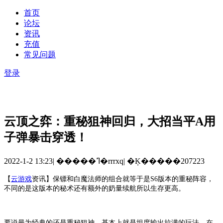
首页
论坛
资讯
充值
常见问题
登录
云顶之弈：重秘狙神回归，大招当平A用
子弹暴击穿透！
2022-1-2 13:23
|
�����ߣ�rrrxq
|
�Ķ�����207223
【
云游戏
资讯
】
保镖和白魔法师的组合就等于是
S6版本的重秘阵容，
不同的是这版本的秘术还有额外的奶量续航所以生存更高。
要说最为经典的还是重秘狙神，基本上就是坦度输出拉满的玩法。在