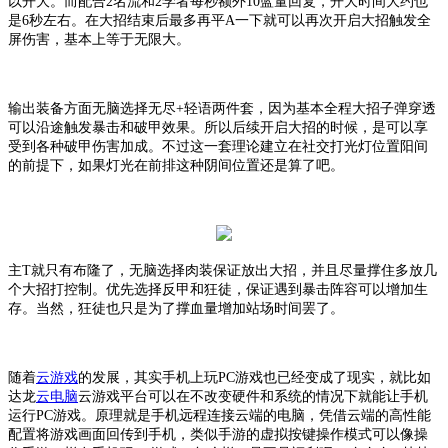
以开大。而配合2名流和2学者每秒额外10蓝量回复，开大时间大约也
是6秒左右。在大招结束后最多再平A一下就可以再次开启大招触发全
屏伤害，基本上等于无限大。
输出装备方面无脑选择无尽
+轻语两件套，因为基本全程大招子弹穿透
可以沿途触发暴击和破甲效果。所以后续开启大招的时候，是可以享
受到各种破甲伤害加成。不过这一套理论建立在社交打光灯位置阳间
的前提下，如果灯光在前排这种阴间位置还是算了吧。
主
T就只有布隆了，无脑选择肉装保证放出大招，并且尽量撑住多放几
个大招打控制。优先选择反甲和狂徒，保证遇到暴击阵容可以增加生
存。当然，狂徒也只是为了撑血量增加站场时间罢了。
随着
云游戏
的发展，其实手机上玩
PC游戏也已经变成了现实，就比如
达龙
云电脑
云游戏平台可以在不改变硬件和系统的情况下就能让手机
运行
PC游戏。原理就是手机远程连接云端的电脑，凭借云端的高性能
配置将游戏画面回传到手机，类似手游的虚拟按键操作模式可以像操