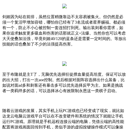
剑姬因为站在前排，虽然位置稍微靠边不太容易被集火。但仍然是必
须一个复活甲增加容错，哪怕你已经有了
3名流或者星界赐福。都必须
有一个，防止不小心被控制一套连招打到死。输出装则看你需求，如
果你追求触发更多吸血和伤害的话那就正义+法爆。当然你也可以考虑
大天使叠加法强，毕竟剑姬40/120的蓝条还是需要一定时间的。等放出
技能的话也叠加了不少的法强提高伤害。
至于布隆就是主
T了，无脑优先选择狂徒撑血量提高坦度。保证可以放
的出大招，打出一次aoe控制。然后根据对面阵容选择出什么装备，比
如说对面ad多和刺客还有暴击多可以优先选择反甲为主。如果是挑战
者一类羁绊多的话，可以选择冰心有效限制永恩这一类棋子启动。
随着
云游戏
的发展，其实手机上玩
PC游戏也已经变成了现实，就比如
达龙
云电脑
云游戏平台可以在不改变硬件和系统的情况下就能让手机
运行
PC游戏。原理就是手机远程连接云端的电脑，凭借云端的高性能
配置将游戏画面回传到手机，类似手游的虚拟按键操作模式可以像操