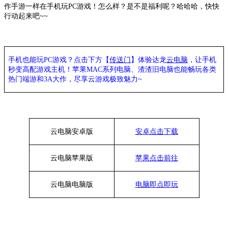
作手游一样在手机玩PC游戏！怎么样？是不是福利呢？哈哈哈，快快
行动起来吧~~
手机也能玩
PC游戏？点击下方【
传送门
】
体验
达龙
云电脑
，让手机
秒变高配游戏主机
！苹果
MAC系列电脑、
渣渣旧电脑也能
畅玩各类
热门端游和
3A大作，
尽享
云游戏极致魅力
~
云电脑安卓版
安卓点击下载
云电脑苹果版
苹果点击前往
云电脑
电脑
版
电脑即点即玩