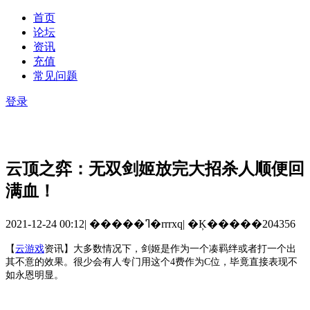
首页
论坛
资讯
充值
常见问题
登录
云顶之弈：无双剑姬放完大招杀人顺便回
满血！
2021-12-24 00:12
|
�����ߣ�rrrxq
|
�Ķ�����204356
【
云游戏
资讯
】
大多数情况下，剑姬是作为一个凑羁绊或者打一个出
其不意的效果。很少会有人专门用这个
4费作为C位，毕竟直接表现不
如永恩明显。