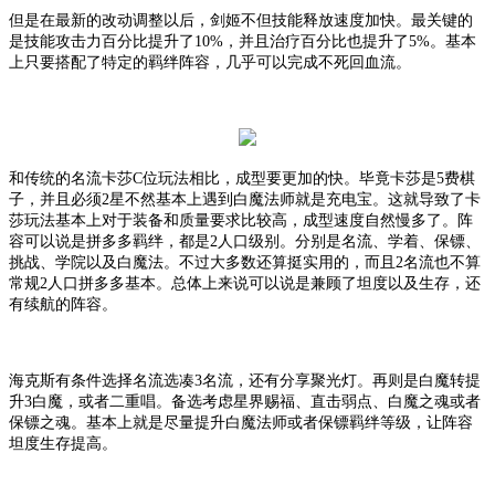
但是在最新的改动调整以后，剑姬不但技能释放速度加快。最关键的
是技能攻击力百分比提升了
10%，并且治疗百分比也提升了5%。基本
上只要搭配了特定的羁绊阵容，几乎可以完成不死回血流。
和传统的名流卡莎
C位玩法相比，成型要更加的快。毕竟卡莎是5费棋
子，并且必须2星不然基本上遇到白魔法师就是充电宝。这就导致了卡
莎玩法基本上对于装备和质量要求比较高，成型速度自然慢多了。阵
容可以说是拼多多羁绊，都是2人口级别。分别是名流、学着、保镖、
挑战、学院以及白魔法。不过大多数还算挺实用的，而且2名流也不算
常规2人口拼多多基本。总体上来说可以说是兼顾了坦度以及生存，还
有续航的阵容。
海克斯有条件选择名流选凑
3名流，还有分享聚光灯。再则是白魔转提
升3白魔，或者二重唱。备选考虑星界赐福、直击弱点、白魔之魂或者
保镖之魂。基本上就是尽量提升白魔法师或者保镖羁绊等级，让阵容
坦度生存提高。