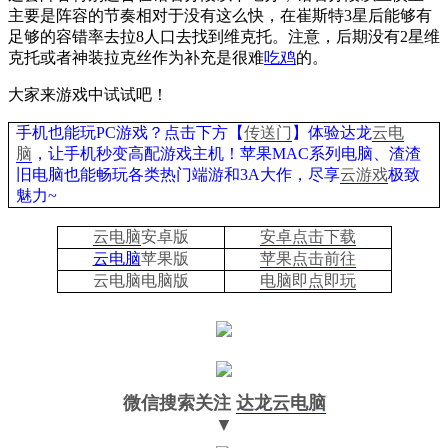
主要是阵容的节奏相对于没有这么快，在崔斯特
3
星后能够有
足够的容错率去拉
8
人口去找到维克托。注意，后期没有
2
星维
克托或者神装拉克丝作为补充是很难
吃鸡
的。
大家来游戏中试试吧！
手机也能玩
PC
游戏？点击下方【
传送门
】体验达龙
云电
脑
，让手机秒变高配游戏主机！苹果
MAC
系列电脑、渣渣
旧电脑也能畅玩各类热门端游和
3A
大作，尽享
云游戏
极致
魅力
~
云电脑
安卓版
安卓点击下载
云电脑
苹果版
苹果点击前往
云电脑电脑版
电脑即点即玩
微信搜索关注
达龙云电脑
▼