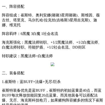
一、阵容搭配
阵容组成：崔斯特、奥利安娜
(
璐璐
3
星用璐璐
)
、斯维因、薇
古丝、塔里克、马尔扎哈
/
拉克丝
(
吉格斯
3
星用吉克斯
)
、迦
娜、维克托
阵容羁绊：
6
黑魔
3
白魔
1
社会名流
海克斯强化：黑魔法师转职、
+1/2
黑魔法师、
+1/2
白魔法师、
白魔法师转职、符能护盾、
+1/2
社会名流、
DD
街区
转职建议：黑魔法师
>
白魔法师
二、装备搭配
1.
崔斯特：蓝
BUFF+
法爆
+
无尽
/
巨杀
崔斯特装备优先是蓝
BUFF
，崔斯特的初始蓝量是
40
点，而蓝
BUFF
每次释放技能回复
20
点蓝量。而其他装备可以搭配法
爆、无尽、海克斯科技枪刃，如果赌狗阵容赌多的情况下崔斯