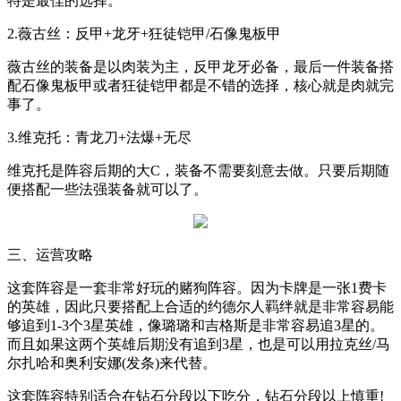
特是最佳的选择。
2.
薇古丝：反甲
+
龙牙
+
狂徒铠甲
/
石像鬼板甲
薇古丝的装备是以肉装为主，反甲龙牙必备，最后一件装备搭
配石像鬼板甲或者狂徒铠甲都是不错的选择，核心就是肉就完
事了。
3.
维克托：青龙刀
+
法爆
+
无尽
维克托是阵容后期的大
C
，装备不需要刻意去做。只要后期随
便搭配一些法强装备就可以了。
三、运营攻略
这套阵容是一套非常好玩的赌狗阵容。因为卡牌是一张
1
费卡
的英雄，因此只要搭配上合适的约德尔人羁绊就是非常容易能
够追到
1-3
个
3
星英雄，像璐璐和吉格斯是非常容易追
3
星的。
而且如果这两个英雄后期没有追到
3
星，也是可以用拉克丝
/
马
尔扎哈和奥利安娜
(
发条
)
来代替。
这套阵容特别适合在钻石分段以下吃分，钻石分段以上慎重
!