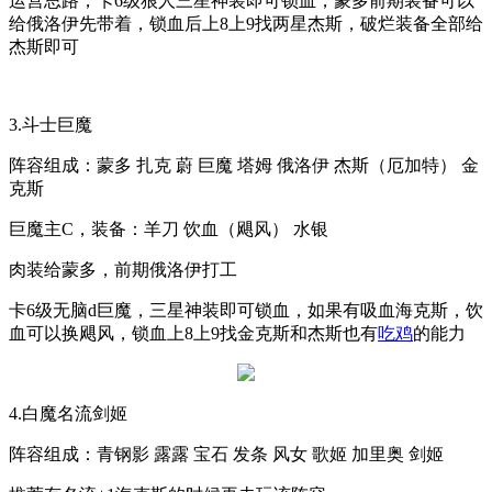
运营思路，卡
6
级狼人三星神装即可锁血，蒙多前期装备可以
给俄洛伊先带着，锁血后上
8
上
9
找两星杰斯，破烂装备全部给
杰斯即可
3.
斗士巨魔
阵容组成：蒙多 扎克 蔚 巨魔 塔姆 俄洛伊 杰斯（厄加特） 金
克斯
巨魔主
C
，装备：羊刀 饮血（飓风） 水银
肉装给蒙多，前期俄洛伊打工
卡
6
级无脑
d
巨魔，三星神装即可锁血，如果有吸血海克斯，饮
血可以换飓风，锁血上
8
上
9
找金克斯和杰斯也有
吃鸡
的能力
4.
白魔名流剑姬
阵容组成：青钢影 露露 宝石 发条 风女 歌姬 加里奥 剑姬