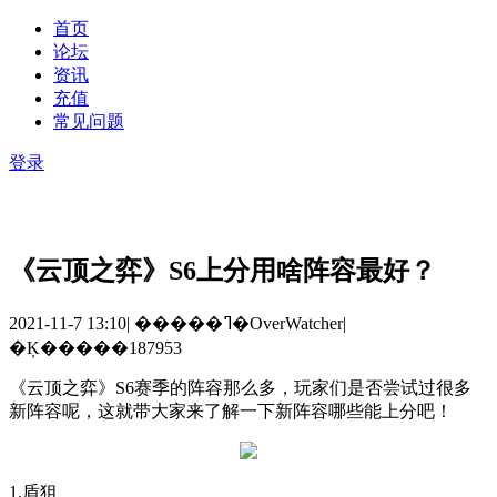
首页
论坛
资讯
充值
常见问题
登录
《云顶之弈》S6上分用啥阵容最好？
2021-11-7 13:10
|
�����ߣ�OverWatcher
|
�Ķ�����187953
《云顶之弈》
S6
赛季的阵容那么多，玩家们是否尝试过很多
新阵容呢，这就带大家来了解一下新阵容哪些能上分吧！
1.
盾狙