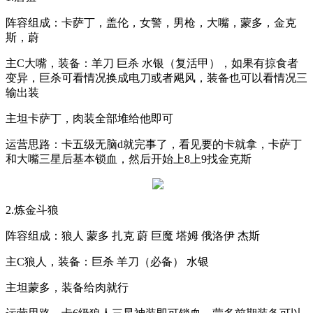
阵容组成：卡萨丁，盖伦，女警，男枪，大嘴，蒙多，金克
斯，蔚
主
C
大嘴，装备：羊刀 巨杀 水银（复活甲），如果有掠食者
变异，巨杀可看情况换成电刀或者飓风，装备也可以看情况三
输出装
主坦卡萨丁，肉装全部堆给他即可
运营思路：卡五级无脑
d
就完事了，看见要的卡就拿，卡萨丁
和大嘴三星后基本锁血，然后开始上
8
上
9
找金克斯
2.
炼金斗狼
阵容组成：狼人 蒙多 扎克 蔚 巨魔 塔姆 俄洛伊 杰斯
主
C
狼人，装备：巨杀 羊刀（必备） 水银
主坦蒙多，装备给肉就行