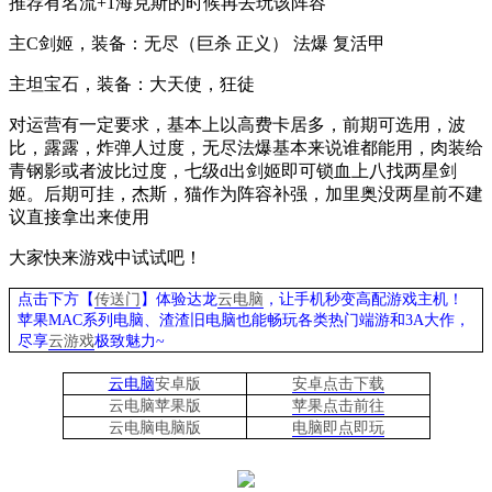
推荐有名流
+1
海克斯的时候再去玩该阵容
主
C
剑姬，装备：无尽（巨杀 正义） 法爆 复活甲
主坦宝石，装备：大天使，狂徒
对运营有一定要求，基本上以高费卡居多，前期可选用，波
比，露露，炸弹人过度，无尽法爆基本来说谁都能用，肉装给
青钢影或者波比过度，七级
d
出剑姬即可锁血上八找两星剑
姬。后期可挂，杰斯，猫作为阵容补强，加里奥没两星前不建
议直接拿出来使用
大家快来游戏中试试吧！
点击下方【
传送门
】
体验
达龙
云电脑
，让手机秒变高配游戏主机
！
苹果
MAC系列电脑、
渣渣旧电脑也能
畅玩各类热门端游和
3A大作，
尽享
云游戏
极致魅力
~
云电脑
安卓版
安卓点击下载
云电脑苹果版
苹果点击前往
云电脑
电脑
版
电脑即点即玩