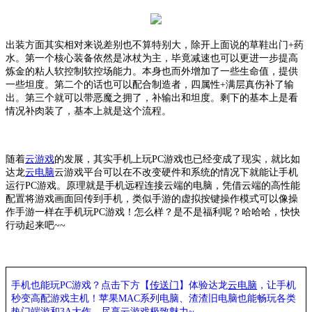
出装方面其实相对来说差别也不算特别大，除开上面说的草鞋出门
+药
水。第一个核心装备依然是冰杖为主，毕竟减速也可以更进一步提高
炼金的粘人软控制软控场能力。本身也而外增加了一些生命值，提供
一些坦度。第二个的话也可以配合制造者，四属性+满层真伤补了输
出。第三个就可以带恶魔之拥了，补输出和坦度。剩下的基本上是看
情况补肉装了，基本上就是这个流程。
随着
云游戏
的发展，其实手机上玩
PC游戏也已经变成了现实，就比如
达龙
云电脑
云游戏平台可以在不改变硬件和系统的情况下就能让手机
运行
PC游戏。原理就是手机远程连接云端的电脑，凭借云端的高性能
配置将游戏画面回传到手机，类似手游的虚拟按键操作模式可以像操
作手游一样在手机玩PC游戏！怎么样？是不是福利呢？哈哈哈，快快
行动起来吧~~
手机也能玩
PC游戏？点击下方【
传送门
】
体验
达龙
云电脑
，让手机
秒变高配游戏主机
！苹果
MAC系列电脑、
渣渣旧电脑也能
畅玩各类
热门端游和
3A大作，
尽享
云游戏极致魅力
~