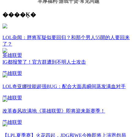
丰厚福利
·游戏干货·常见问题
����Ķ�
LOL杂闻：胖将军疑似要回归？和那个男人55開的人要回来
了？
英雄联盟
IG都报警了！官方群遭到不明人士攻击
英雄联盟
LOL奇亚娜技能超强BUG：配合大面具瞬间蒸发满血对手
英雄联盟
改革春风吹满地《英雄联盟》即将迎来新赛季！
英雄联盟
【LPL夏季赛】火花四起，JDG和WE今晚即将上演恩怨局