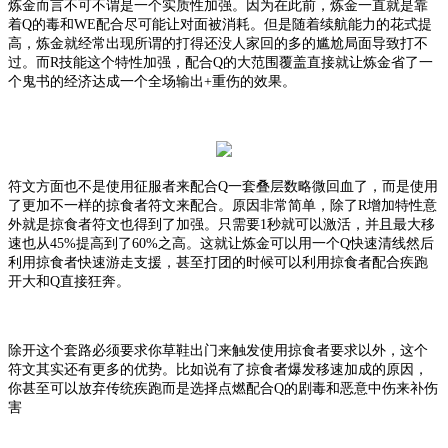
炼金而言不可不谓是一个实质性加强。因为在此前，炼金一直就是靠
着
Q的毒和WE配合尽可能让对面被消耗。但是随着续航能力的花式提
高，炼金就经常出现所谓的打得还没人家回的多的尴尬局面导致打不
过。而R技能这个特性加强，配合Q的大范围覆盖直接就让炼金省了一
个鬼书的经济达成一个全场输出+重伤的效果。
符文方面也不是使用征服者来配合
Q一套叠层数略微回血了，而是使用
了更加不一样的掠食者符文来配合。原因非常简单，除了R增加特性意
外就是掠食者符文也得到了加强。只需要1秒就可以激活，并且最大移
速也从45%提高到了60%之高。这就让炼金可以用一个Q快速清线然后
利用掠食者快速游走支援，甚至打团的时候可以利用掠食者配合疾跑
开大和Q直接狂奔。
除开这个套路必须要求你草鞋出门来触发使用掠食者要求以外，这个
符文其实还有更多的优势。比如说有了掠食者爆发移速加成的原因，
你甚至可以放弃传统疾跑而是选择点燃配合
Q的剧毒和恶意中伤来补伤
害