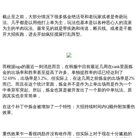
截止至之前，大部分情况下很多炼金绝活哥和老玩家或者是奇葩玩
法。几乎都是以用他打上单为主，玩法也基本是以各种恶心人的流派
为主的半肉玩法。最常见的就是带疾跑和传送，断兵线。或者是干脆
开大招疾跑，进去开始疯狂搅屎打乱阵型。
而根据
nga的最近一则消息而言，在韩服中目前最近几周在rank里面炼
金的出场率和胜率甚至提高了许多。单独提胜率的话已经达到了
52.69%，出场率是3.2%。但实际上，在这几周之前炼金的出场率是2%
而已。而且在这个统计里面，炼金并不是作为上单出场而是作为一个
中单异军突起。所以，炼金也算是被开发出了一个新的中单玩法。原
因其实也非常简单，
在这个补丁中炼金被增加了一个特性：大招持续时间内
Q额外附加重伤
效果。
重伤效果乍一看很鸡肋并没有啥作用，但实际上对于现在十分尴尬的