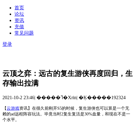
首页
论坛
资讯
充值
常见问题
登录
云顶之弈：远古的复生游侠再度回归，生
存输出拉满
2021-10-2 23:46
|
�����ߣ�Xrin
|
�Ķ�����192324
【
云游戏
资讯
】
在很久前刚开
S5的时候，复生游侠也可以算是一个无
赖的ad远程阵容玩法。毕竟当时2复生复活是30%血量，和现在不是一
个水平。