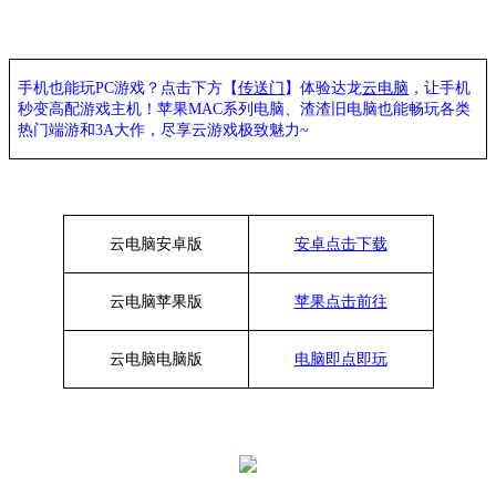
手机也能玩
PC游戏？点击下方【
传送门
】
体验
达龙
云电脑
，让手机
秒变高配游戏主机
！苹果
MAC系列电脑、
渣渣旧电脑也能
畅玩各类
热门端游和
3A大作，
尽享
云游戏极致魅力
~
云电脑安卓版
安卓点击下载
云电脑苹果版
苹果点击前往
云电脑
电脑
版
电脑即点即玩