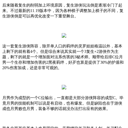
后来随着复生的削弱加上环境原因，复生游侠玩法倒是逐渐冷门了起
来。不过最新的
11.19版本中，因为各种棋子调整加上棋子的不同，复
生游侠倒是可以再优化改变一下重登舞台。
这一套复生游侠阵容，除开单人口的羁绊的灵罗娃娃格温以外，基本
上剩下的就有着
4个。但是综合来说其实就一个3复生+2游侠作为主
题，剩下的就是一个增加面对法系伤害的3秘术师。顺带给后排C位月
男一个生存和增加伤害的2黑夜羁绊，好歹也算是提供了30%的护盾和
20%伤害加成，还是非常可观的。
月男作为成型的一个
C位输出，一直都是大部分游侠阵容的成型C。毕
竟月男的技能机制可以说是有启动，也有爆发。但是缺陷也在于游侠
成也月男败也月男，装备不够的话就没办法打出应有的效果。