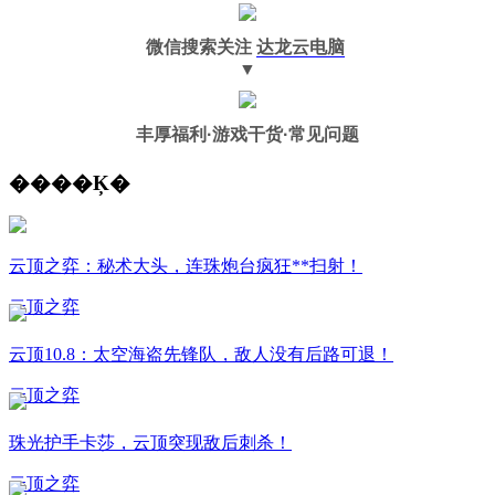
微信搜索关注
达龙云电脑
▼
丰厚福利
·游戏干货·常见问题
����Ķ�
云顶之弈：秘术大头，连珠炮台疯狂**扫射！
云顶之弈
云顶10.8：太空海盗先锋队，敌人没有后路可退！
云顶之弈
珠光护手卡莎，云顶突现敌后刺杀！
云顶之弈