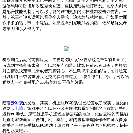
装备方面其实基本上也是固定的，无脑绑定羊刀和杀人剑。羊刀配合
游侠羁绊可以增加攻速更快回蓝，更快启动技能打爆发。而杀人剑就
是配合技能机制，可以尽可能的蹭到更多的助攻叠加攻击力伤害。当
然，第三个说实话可以看你个人需求，追求续航就饮血。但如果对面
铁甲多的话，带一个轻语。如果说拿到光明武器的话，依然是优先考
虑羊刀和杀人剑为主。
狗熊则是后期的前排坦克，主要是
3复生好歹复活也是25%的血量了。
考虑到大招蓝条太高，可以给多点肉装。比如狂徒或者日炎，再根据
对面情况决定带龙牙或者荆棘背心。不过狗熊来之前的话，前排坦克
可以用斗士或者重骑兵之类的羁绊来过度。2复生拿到手的话，可以给
稻草人一个鬼书配合aoe技能打出不俗的效果。
随着
云游戏
的发展，其实手机上玩
PC游戏也已经变成了现实，就比如
达龙
云电脑
云游戏平台可以在不改变硬件和系统的情况下就能让手机
运行
PC游戏。原理就是手机远程连接云端的电脑，凭借云端的高性能
配置将游戏画面回传到手机，类似手游的虚拟按键操作模式可以像操
作手游一样在手机玩PC游戏！怎么样？是不是福利呢？哈哈哈，快快
行动起来吧~~