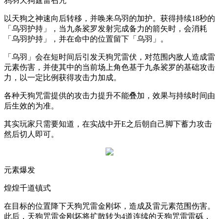
鸦羽天狗霆雷召咒
以天狗之神速向后转移，并唤来乌羽的加护。获得持续
18
秒的
「乌羽护持」，当九条裟罗发射完成备力的箭矢时，会消耗
「乌羽护持」，并在命中的位置留下「乌羽」。
「乌羽」会在短时间后引发天狗咒雷伏，对范围内敌人造成雷
元素伤害，并使其中的当前场上角色基于九条裟罗的基础攻击
力，以一定比例获得攻击力加成。
各种天狗咒雷提供的攻击力提升不能叠加，效果与持续时间由
后生效的为准。
其实玩家只需要知道，在实战中开
E
之后朝自己脚下蓄力攻击
然后切人即可。
元素爆发
煌煌千道镇式
在目标的位置降下天狗咒雷金刚坏，造成及雷元素范围伤害。
此后，天狗咒雷金刚坏将扩散转为
4
道连续的天狗咒雷雷砾，