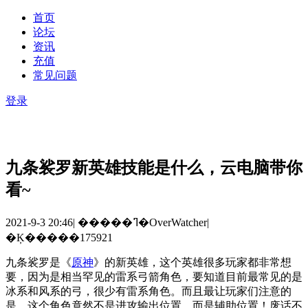
首页
论坛
资讯
充值
常见问题
登录
九条裟罗新英雄技能是什么，云电脑带你
看~
2021-9-3 20:46
|
�����ߣ�OverWatcher
|
�Ķ�����175921
九条裟罗是《
原神
》的新英雄，这个英雄很多玩家都非常想
要，因为是相当罕见的雷系弓箭角色，要知道目前最常见的是
冰系和风系的弓，很少有雷系角色。而且最让玩家们注意的
是，这个角色竟然不是进攻输出位置，而是辅助位置！废话不