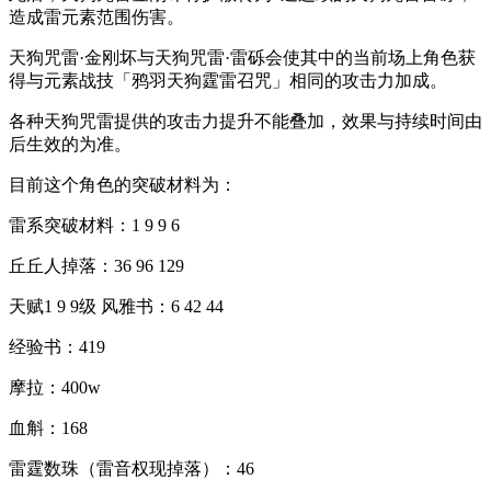
造成雷元素范围伤害。
天狗咒雷·金刚坏与天狗咒雷·雷砾会使其中的当前场上角色获
得与元素战技「鸦羽天狗霆雷召咒」相同的攻击力加成。
各种天狗咒雷提供的攻击力提升不能叠加，效果与持续时间由
后生效的为准。
目前这个角色的突破材料为：
雷系突破材料：
1 9 9 6
丘丘人掉落：
36 96 129
天赋
1 9 9
级 风雅书：
6 42 44
经验书：
419
摩拉：
400w
血斛：
168
雷霆数珠（雷音权现掉落）：
46