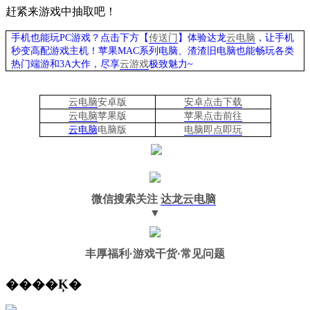
赶紧来游戏中抽取吧！
手机也能玩PC游戏？点击下方【
传送门
】
体验
达龙
云电脑
，让手机
秒变高配游戏主机
！苹果
MAC系列电脑、
渣渣旧电脑也能
畅玩各类
热门端游和3A大作，
尽享
云游戏
极致魅力~
云电脑
安卓版
安卓点击下载
云电脑
苹果版
苹果点击前往
云电脑
电脑
版
电脑即点即玩
微信搜索关注
达龙云电脑
▼
丰厚福利
·游戏干货·常见问题
����Ķ�