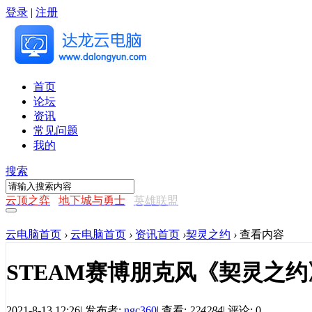
登录
|
注册
首页
论坛
资讯
常见问题
我的
搜索
云顶之弈
地下城与勇士
英雄联盟
云电脑首页
›
云电脑首页
›
资讯首页
›
契灵之约
›
查看内容
STEAM赛博朋克风《契灵之
2021-8-13 12:26
|
发布者:
ngc360
|
查看:
224284
|
评论: 0