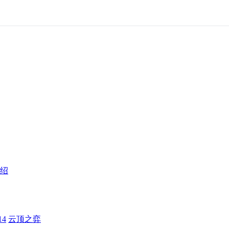
绍
4
云顶之弈