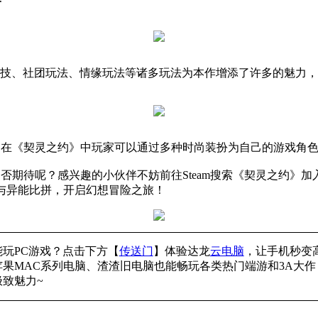
挑竞技、社团玩法、情缘玩法等诸多玩法为本作增添了许多的魅力
？在《契灵之约》中玩家可以通过多种时尚装扮为自己的游戏角
否期待呢？感兴趣的小伙伴不妨前往Steam搜索《契灵之约》
与异能比拼，开启幻想冒险之旅！
能玩PC游戏？点击下方【
传送门
】
体验
达龙
云电脑
，让手机秒变
苹果
MAC系列电脑、
渣渣旧电脑也能
畅玩各类热门端游和3A大作
极致魅力~