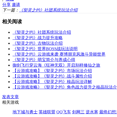
分享
邀请
下一篇：
《契灵之约》社团系统玩法介绍
相关阅读
《契灵之约》社团系统玩法介绍
《契灵之约》战力提升攻略
《契灵之约》古物玩法介绍
《契灵之约》世界BOSS战玩法说明
《契灵之约》云游戏来袭 赛博朋克风激斗异能世界
《契灵之约》萌宝简介与养成心得
御剑飞行穿云海《狂神无双》开启别样修仙之旅
【云游戏攻略】《契灵之约》市场玩法介绍
【云游戏攻略】《契灵之约》战斗属性介绍
【云游戏攻略】《契灵之约》核晶玩法详解
【云游戏攻略》《契灵之约》角色战力提升之核晶玩法介
发表文章
相关游戏
地下城与勇士
英雄联盟
QQ飞车
剑网三
逆水寒
最终幻想1