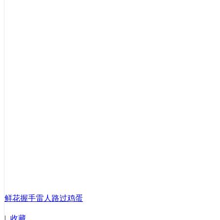
鲜花
握手
雷人
路过
鸡蛋
|
收藏