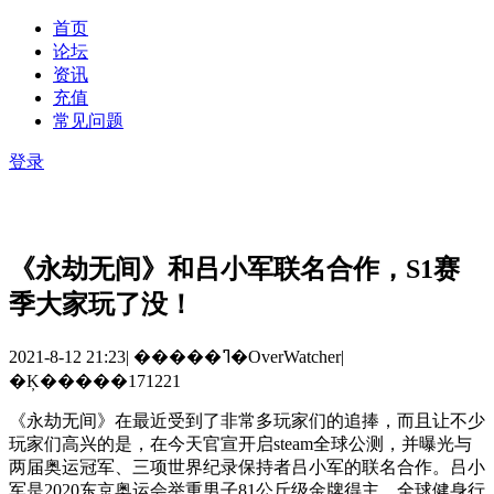
首页
论坛
资讯
充值
常见问题
登录
《永劫无间》和吕小军联名合作，S1赛
季大家玩了没！
2021-8-12 21:23
|
�����ߣ�OverWatcher
|
�Ķ�����171221
《永劫无间》在最近受到了非常多玩家们的追捧，而且让不少
玩家们高兴的是，在今天官宣开启
steam
全球公测，并曝光与
两届奥运冠军、三项世界纪录保持者吕小军的联名合作。吕小
军是
2020
东京奥运会举重男子
81
公斤级金牌得主、全球健身行