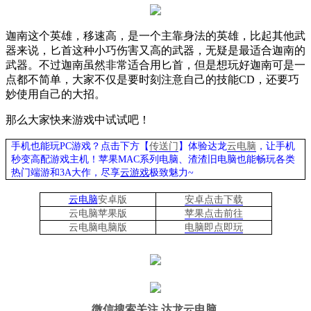
迦南这个英雄，移速高，是一个主靠身法的英雄，比起其他武
器来说，匕首这种小巧伤害又高的武器，无疑是最适合迦南的
武器。不过迦南虽然非常适合用匕首，但是想玩好迦南可是一
点都不简单，大家不仅是要时刻注意自己的技能
CD
，还要巧
妙使用自己的大招。
那么大家快来游戏中试试吧！
手机也能玩PC游戏？点击下方【
传送门
】
体验
达龙
云电脑
，让手机
秒变高配游戏主机
！苹果
MAC系列电脑、
渣渣旧电脑也能
畅玩各类
热门端游和3A大作，
尽享
云游戏
极致魅力~
云电脑
安卓版
安卓点击下载
云电脑苹果版
苹果点击前往
云电脑
电脑
版
电脑即点即玩
微信搜索关注
达龙云电脑