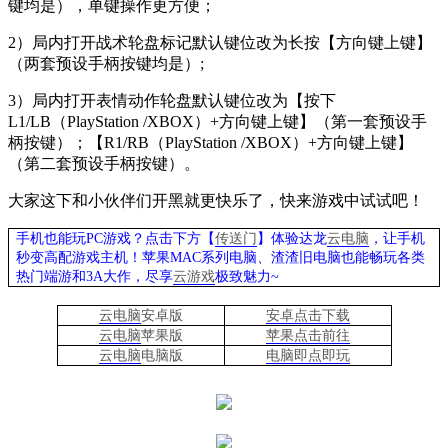
键均是），单键操作更方便；
2
）局内打开战术轮盘标记默认键位改为长按【方向键上键】
（两套预设手柄按键均是）
;
3
）局内打开表情动作轮盘默认键位改为【按下
L1/LB
（
PlayStation /XBOX
）
+
方向键上键】（第一套预设手
柄按键）；【
R1/RB
（
PlayStation /XBOX
）
+
方向键上键】
（第二套预设手柄按键）。
大家这下和小伙伴们开黑就更快乐了，快来游戏中试试吧！
手机也能玩PC游戏？点击下方【
传送门
】
体验
达龙
云电脑
，让手机
秒变高配游戏主机
！苹果
MAC系列电脑、
渣渣旧电脑也能
畅玩各类
热门端游和3A大作，
尽享
云游戏
极致魅力~
云电脑
安卓版
安卓点击下载
云电脑
苹果版
苹果点击前往
云电脑
电脑
版
电脑即点即玩