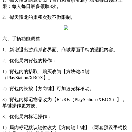
1
、撼天降龙结算奖励（古币和奇珍宝箱）增加每日领取上
限：每人每日最多领取
3
次。
2
、撼天降龙的累积次数不做限制。
六、手柄功能调整
1
、新增退出游戏弹窗界面、商城界面手柄的适配内容。
2
、优化局内背包的操作：
1
）背包内的拾取、购买改为【方块键
/X
键
（
PlayStation/XBOX
】。
2
）背包内长按【方向键】可加速光标移动。
3
）背包内标记物品改为【
R1/RB
（
PlayStation /XBOX
）】，
单键操作更方便。
3
、优化局内标记操作：
1
）局内标记默认键位改为【方向键上键】（两套预设手柄按