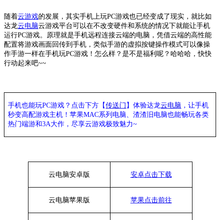
随着
云游戏
的发展，其实手机上玩
PC游戏也已经变成了现实，就比如
达龙
云电脑
云游戏平台可以在不改变硬件和系统的情况下就能让手机
运行
PC游戏。原理就是手机远程连接云端的电脑，凭借云端的高性能
配置将游戏画面回传到手机，类似手游的虚拟按键操作模式可以像操
作手游一样在手机玩PC游戏！怎么样？是不是福利呢？哈哈哈，快快
行动起来吧~~
手机也能玩PC游戏？点击下方【
传送门
】
体验
达龙
云电脑
，让手机
秒变高配游戏主机
！苹果
MAC系列电脑、
渣渣旧电脑也能
畅玩各类
热门端游和3A大作，
尽享
云游戏极致魅力~
云电脑安卓版
安卓点击下载
云电脑苹果版
苹果点击前往