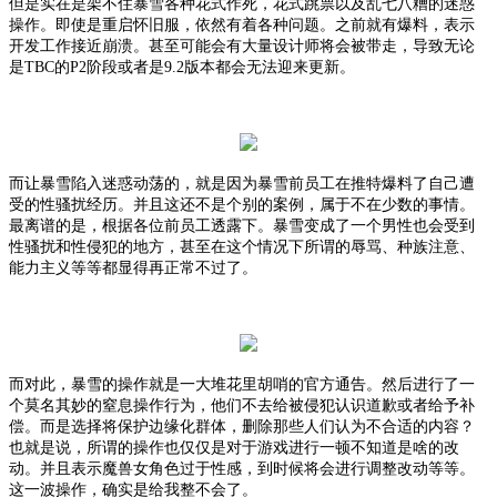
但是实在是架不住暴雪各种花式作死，花式跳票以及乱七八糟的迷惑
操作。即使是重启怀旧服，依然有着各种问题。之前就有爆料，表示
开发工作接近崩溃。甚至可能会有大量设计师将会被带走，导致无论
是
TBC的P2阶段或者是9.2版本都会无法迎来更新。
而让暴雪陷入迷惑动荡的，就是因为暴雪前员工在推特爆料了自己遭
受的性骚扰经历。并且这还不是个别的案例，属于不在少数的事情。
最离谱的是，根据各位前员工透露下。暴雪变成了一个男性也会受到
性骚扰和性侵犯的地方，甚至在这个情况下所谓的辱骂、种族注意、
能力主义等等都显得再正常不过了。
而对此，暴雪的操作就是一大堆花里胡哨的官方通告。然后进行了一
个莫名其妙的窒息操作行为，他们不去给被侵犯认识道歉或者给予补
偿。而是选择将保护边缘化群体，删除那些人们认为不合适的内容？
也就是说，所谓的操作也仅仅是对于游戏进行一顿不知道是啥的改
动。并且表示魔兽女角色过于性感，到时候将会进行调整改动等等。
这一波操作，确实是给我整不会了。