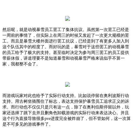
然后呢，就是动视暴雪员工罢工了集体抗议。虽然第一次罢工已经是
一周前的事情了，但实际上在周三的时候又发起了一次更大规模的罢
工。而且是暴雪大楼外面进行罢工抗议，已经是到了有更多人加入到
这个队伍其中的程度了。
而好玩的是，暴雪对于这些罢工的动视暴雪
的员工给予了极大的支持。甚至临时决定为参与周三罢工的员工提供
带薪休假，讲道理要不是知道暴雪和动视暴雪严格来说似乎不算一
家，我都整不会了。
而游戏玩家对此也给予了实际行动支持。比如说停留在奥利波斯行动
支持。用古树坐骑围住了标志，表达支持保护暴雪员工追求正义的诉
求。而行动也不仅仅只是只有这一点，除了在奥利伯斯停留以外，玩
家还选择了跳下去并且删角色卸载游戏的实际行动来表达决心。并且
这个行为直接导致很多
pve进度完全被炸崩了，但不管如何，这一次算
是不可多见的游戏事件了。