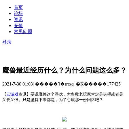
首页
论坛
资讯
充值
常见问题
登录
魔兽最近经历什么？为什么问题这么多？
2021-7-30 01:03
|
�����ߣ�rrrxq
|
�Ķ�����177425
【
云游戏
资讯】要说魔兽这个游戏，大多数老玩家肯定是失望或者是
又爱又恨。只是坚持下来都是，为了心底那一份回忆吧？